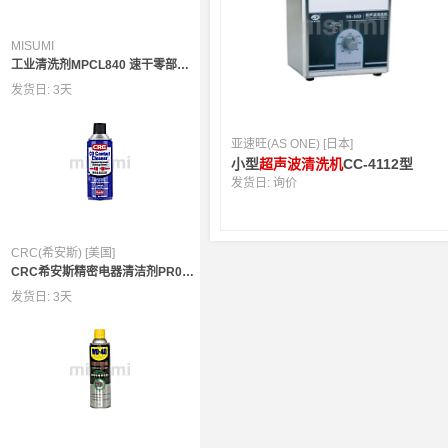
MISUMI
工业清洗剂MPCL840 速干零部件 （日本畅销/超大容量/满足VOC标准）
发货日:
3天
亚速旺(AS ONE) [日本]
小型
超声波清洗机
CC-4112型
发货日:
询价
CRC(希安斯) [美国]
CRC希安斯精密电器清洁剂PR02016C
发货日:
3天