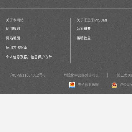
关于本网站
关于米思米MISUMI
使用规则
公司概要
网站地图
招聘信息
使用方法指南
个人信息及客户信息保护方针
沪ICP备11004012号-8
危险化学品经营许可证
第二类医
电子营业执照
沪公网安备