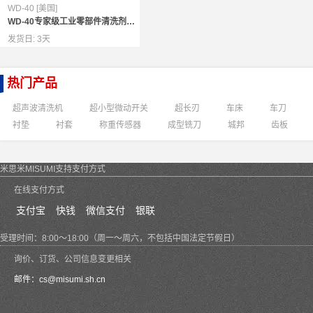
WD-40 [美国]
WD-40专家级工业零部件清洗剂85324A
发货日:
3天
热门产品
超声波清洗机
超小型微动开关
超长刃
车床
车刀
衬垫
衬套
称重传感器
成型铣刀
城邦
齿板
米思米MISUMI支持支付方式
在线支付方式
支付宝
快钱
微信支付
银联
受理时间：8:00～18:00（周一～周六，不包括中国法定节假日）
询价、订货、公司信息变更相关
邮件：
cs@misumi.sh.cn