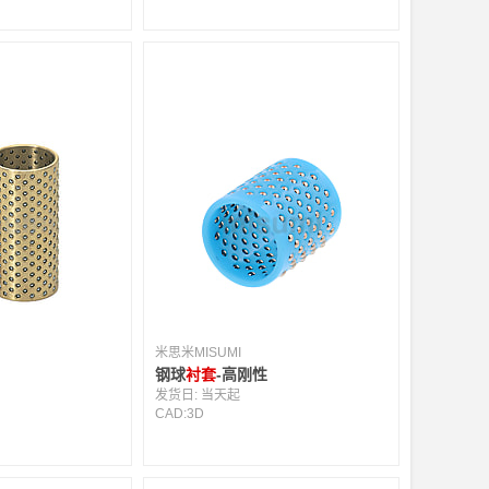
米思米MISUMI
钢球
衬套
-高刚性
发货日:
当天起
CAD:
3D