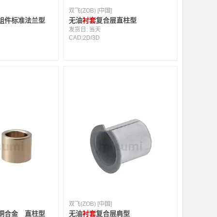
双飞(ZOB) [中国]
组件标准法兰型
无油
衬套
复合层直柱型
发货日:
当天
CAD:
2D
/
3D
双飞(ZOB) [中国]
合金 直柱型
无油
衬套
复合层肩型