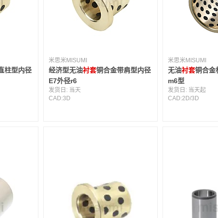
米思米MISUMI
米思米MISUMI
直柱型内径
经济型无油
衬套
铜合金带肩型内径
无油
衬套
铜合金
E7外径r6
m6型
发货日:
当天
发货日:
当天起
CAD:
3D
CAD:
2D
/
3D