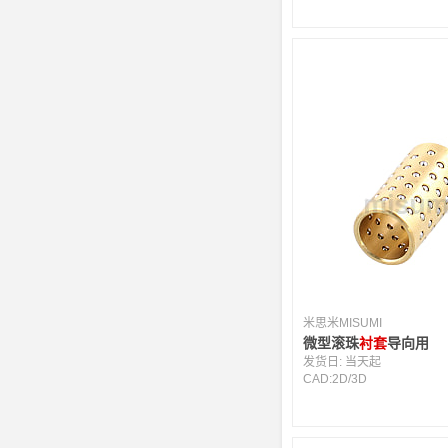
米思米MISUMI
微型滚珠
衬套
导向用
发货日:
当天起
CAD:
2D
/
3D