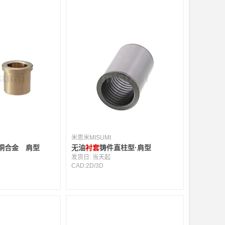
米思米MISUMI
合金 肩型
无油
衬套
铸件直柱型·肩型
发货日:
当天起
CAD:
2D
/
3D