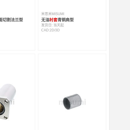
米思米MISUMI
面切割法兰型
无油
衬套
青铜肩型
发货日:
当天起
CAD:
2D
/
3D