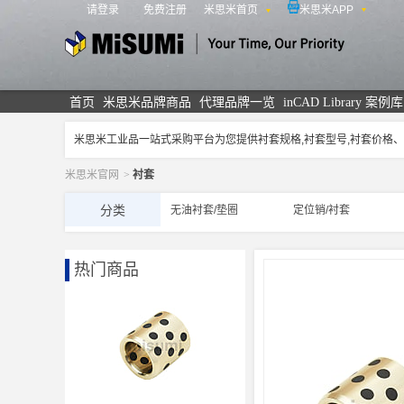
请登录
免费注册
米思米首页
米思米APP
米思米
首页
米思米品牌商品
代理品牌一览
inCAD Library 案例库
米思米工业品一站式采购平台为您提供衬套规格,衬套型号,衬套价格
米思米官网
>
衬套
分类
无油衬套/垫圈
定位销/衬套
热门商品