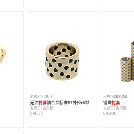
米思米MISUMI
米思米MISUMI
无油
衬套
铜合金标准E7外径r6型
钢珠
衬套
发货日:
当天起
发货日:
当天起
CAD:
3D
CAD:
3D