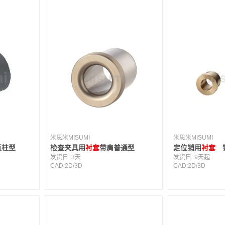
米思米MISUMI
米思米MISUMI
直柱型
检查夹具用
衬套
带肩普通型
定位销用
衬套
铜
发货日:
3天
发货日:
9天起
CAD:
2D
/
3D
CAD:
2D
/
3D