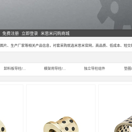
免费注册
立即登录
米思米闪购商城
、图片、生产厂家等相关产品信息，衬套采购就选米思米官网，高品质、低成本、短
卸料板导柱/导套
模架用导柱/导套
独立导柱组件
垫圈