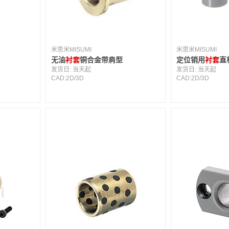
米思米MISUMI
米思米MISUMI
无油
衬套
铜合金带肩型
定位销用
衬套
直
发货日:
当天起
发货日:
当天起
CAD:
2D
/
3D
CAD:
2D
/
3D