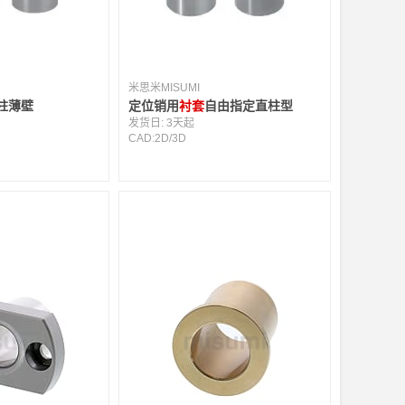
米思米MISUMI
柱薄壁
定位销用
衬套
自由指定直柱型
发货日:
3天起
CAD:
2D
/
3D