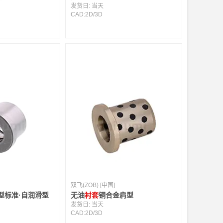
发货日:
当天
CAD:
2D
/
3D
双飞(ZOB) [中国]
型标准·自润滑型
无油
衬套
铜合金肩型
发货日:
当天
CAD:
2D
/
3D