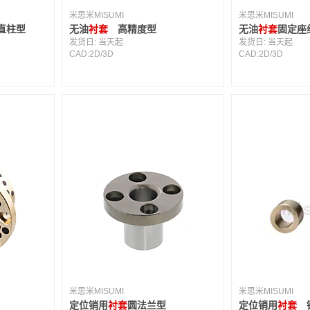
米思米MISUMI
米思米MISUMI
直柱型
无油
衬套
高精度型
无油
衬套
固定座
发货日:
当天起
发货日:
当天起
CAD:
2D
/
3D
CAD:
2D
/
3D
米思米MISUMI
米思米MISUMI
定位销用
衬套
圆法兰型
定位销用
衬套
铜