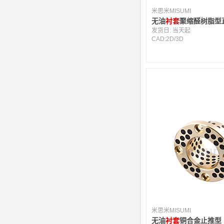
米思米MISUMI
无油
衬套
聚缩醛树脂型
发货日:
当天起
CAD:
2D
/
3D
米思米MISUMI
无油
衬套
铜合金止推型