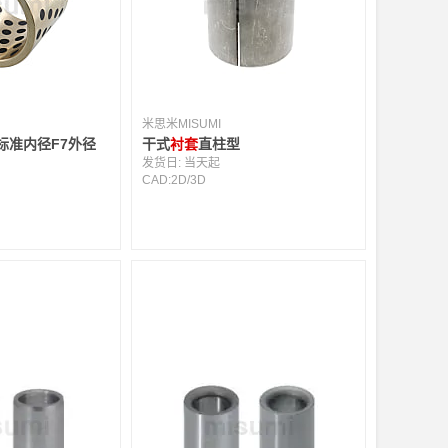
米思米MISUMI
标准内径F7外径
干式
衬套
直柱型
发货日:
当天起
CAD:
2D
/
3D