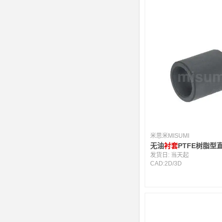
米思米MISUMI
无油
衬套
PTFE树脂型
发货日:
当天起
CAD:
2D
/
3D