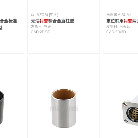
双飞(ZOB) [中国]
米思米MISUMI
铜合金标准
无油
衬套
铜合金直柱型
定位销用
衬套
两
发货日:
当天
发货日:
当天起
型
CAD:
2D
/
3D
CAD:
2D
/
3D