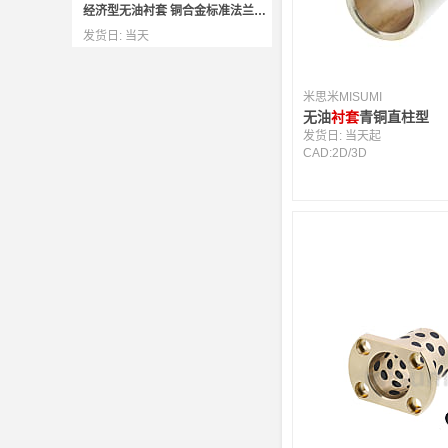
经济型无油衬套 铜合金标准法兰型 内径F7外径h7
发货日:
当天
米思米MISUMI
无油
衬套
青铜直柱型
发货日:
当天起
CAD:
2D
/
3D