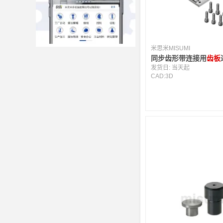
米思米MISUMI
同步齿形带连接用
齿板
发货日:
当天起
CAD:
3D