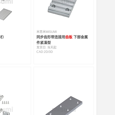
米思米MISUMI
材）
同步齿形带连接用
齿板
下部金属
件紧凑型
发货日:
当天起
CAD:
2D
/
3D