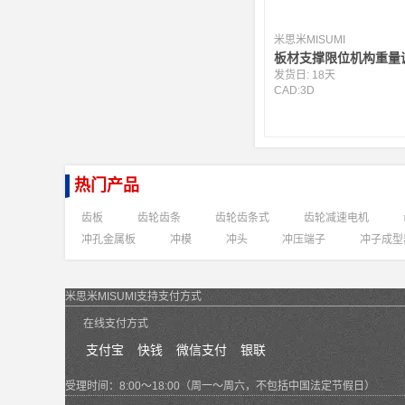
米思米MISUMI
板材支撑限位机构重量
发货日:
18天
CAD:
3D
热门产品
齿板
齿轮齿条
齿轮齿条式
齿轮减速电机
冲孔金属板
冲模
冲头
冲压端子
冲子成型
米思米MISUMI支持支付方式
在线支付方式
支付宝
快钱
微信支付
银联
受理时间：8:00～18:00（周一～周六，不包括中国法定节假日）