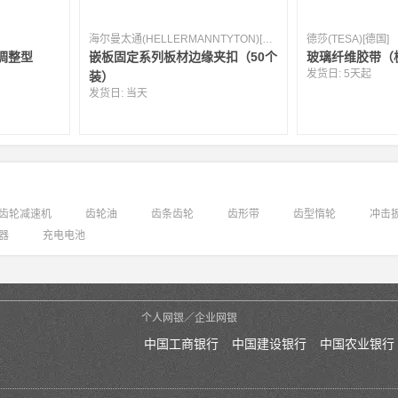
海尔曼太通(HELLERMANNTYTON)[英国]
德莎(TESA)[德国]
调整型
嵌板固定系列板材边缘夹扣（50个
玻璃纤维胶带（
发货日:
5天起
装）
发货日:
当天
齿轮减速机
齿轮油
齿条齿轮
齿形带
齿型惰轮
冲击
器
充电电池
个人网银／企业网银
中国工商银行
中国建设银行
中国农业银行