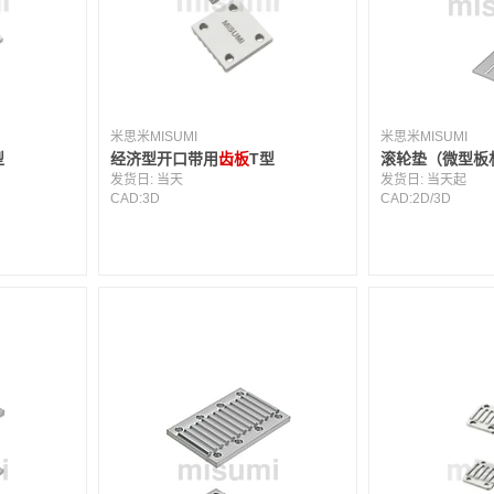
米思米MISUMI
米思米MISUMI
型
经济型开口带用
齿板
T型
滚轮垫（微型板
发货日:
当天
发货日:
当天起
CAD:
3D
CAD:
2D
/
3D