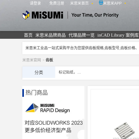
请登录
免费注册
米思米首页
米思米APP
米思米
首页
米思米品牌商品
代理品牌一览
inCAD Library 案例库
米思米工业品一站式采购平台为您提供齿板规格,齿板型号,齿板价格
米思米官网
>
齿板
分类
标记贴纸，板材
热门商品