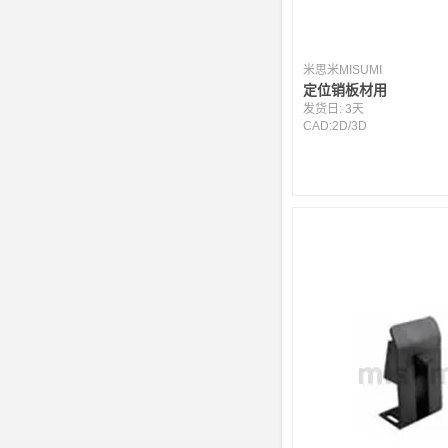
米思米MISUMI
定位销板材用
发货日:
3天
CAD:
2D
/
3D