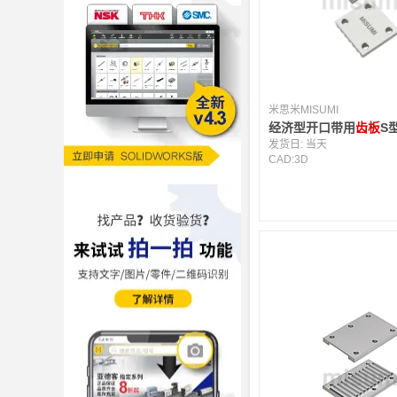
米思米MISUMI
经济型开口带用
齿板
S
发货日:
当天
CAD:
3D