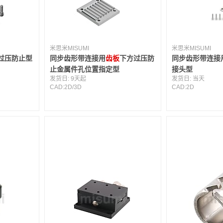
米思米MISUMI
米思米MISUMI
过压防止型
同步齿形带连接用
齿板
下方过压防
同步齿形带连接
止金属件孔位置指定型
接头型
发货日:
9天起
发货日:
当天
CAD:
2D
/
3D
CAD:
2D