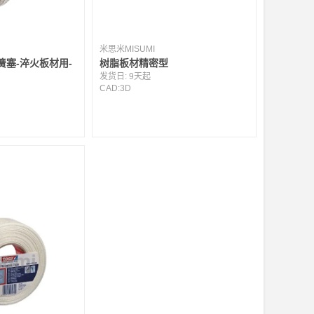
米思米MISUMI
簧塞-淬火板材用-
树脂板材精密型
发货日:
9天起
CAD:
3D