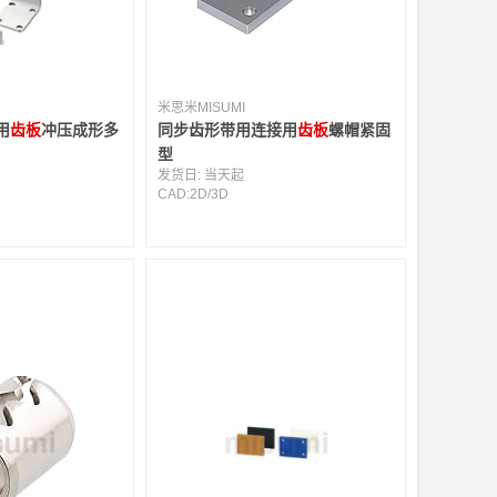
米思米MISUMI
用
齿板
冲压成形多
同步齿形带用连接用
齿板
螺帽紧固
型
发货日:
当天起
CAD:
2D
/
3D