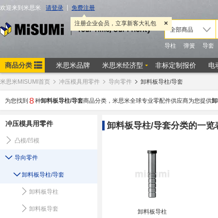
米思米MISUMI首页
冲压模具用零件
导向零件
卸料板导柱/导套
8
为您找到
种
卸料板导柱/导套
商品分类，米思米全球专业零配件供应商为您提供
卸
冲压模具用零件
卸料板导柱/导套分类的一览
凸模/凹模
导向零件
卸料板导柱/导套
卸料板导柱
卸料板导套
卸料板导柱