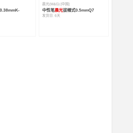
晨光(M&G) [中国]
0.38mmK-
中性笔
晨光
拔帽式0.5mmQ7
发货日:
6天