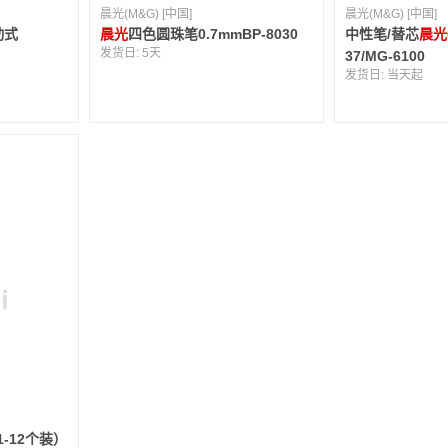
晨光(M&G) [中国]
晨光(M&G) [中国]
动式
晨光
四色圆珠笔0.7mmBP-8030
中性笔/替芯
晨光
发货日:
5天
37/MG-6100
发货日:
当天起
1-12个装）