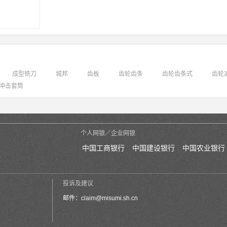
成型铣刀
城邦
齿板
齿轮齿条
齿轮齿条式
齿轮
冲击套筒
个人网银／企业网银
中国工商银行
中国建设银行
中国农业银行
投诉及建议
邮件：
claim@misumi.sh.cn