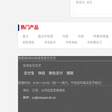
发货日:
当天
热门产品
晨光
晨光中性笔
衬垫
衬套
称重传感器
齿型惰轮
冲击扳手
冲击电钻
冲击螺丝刀
米思米MISUMI支持支付方式
在线支付方式
支付宝
快钱
微信支付
银联
受理时间：8:00～18:00（周一～周六，不包括中国法定节假日）
询价、订货、公司信息变更相关
邮件：
cs@misumi.sh.cn