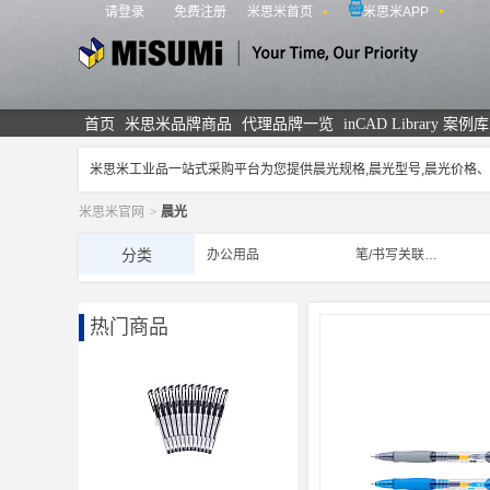
请登录
免费注册
米思米首页
米思米APP
米思米
首页
米思米品牌商品
代理品牌一览
inCAD Library 案例库
米思米工业品一站式采购平台为您提供晨光规格,晨光型号,晨光价格
米思米官网
>
晨光
分类
办公用品
笔/书写关联用品
热门商品