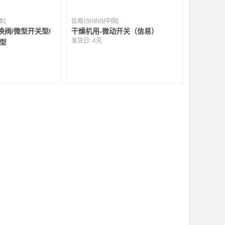
本]
信易(SHINI)[中国]
阀/微型开关型/
干燥机用-微动开关（信易）
发货日:
4天
气型