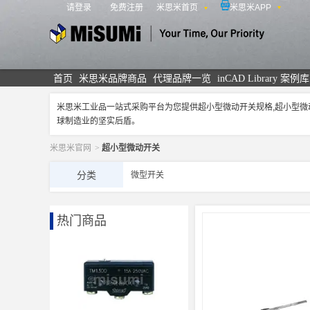
请登录
免费注册
米思米首页
米思米APP
米思米
首页
米思米品牌商品
代理品牌一览
inCAD Library 案例库
米思米工业品一站式采购平台为您提供超小型微动开关规格,超小型
球制造业的坚实后盾。
米思米官网
>
超小型微动开关
分类
微型开关
热门商品