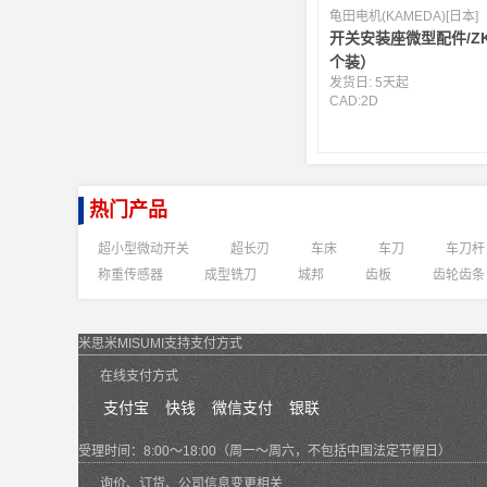
龟田电机(KAMEDA)[日本]
开关安装座微型配件/Z
个装）
发货日:
5天起
CAD:
2D
热门产品
超小型微动开关
超长刃
车床
车刀
车刀杆
称重传感器
成型铣刀
城邦
齿板
齿轮齿条
米思米MISUMI支持支付方式
在线支付方式
支付宝
快钱
微信支付
银联
受理时间：8:00～18:00（周一～周六，不包括中国法定节假日）
询价、订货、公司信息变更相关