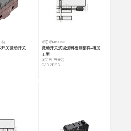
本]
米思米MISUMI
本开关微动开关
微动开关式误送料检测部件-槽加
工型-
发货日:
当天起
CAD:
2D
/
3D