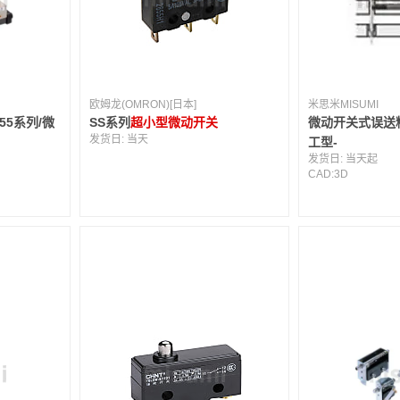
欧姆龙(OMRON)[日本]
米思米MISUMI
55系列/微
SS系列
超小型微动开关
微动开关式误送
发货日:
当天
工型-
发货日:
当天起
CAD:
3D