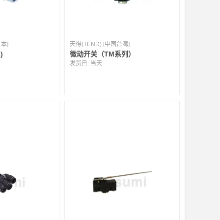
本]
天得(TEND) [中国台湾]
)
微动开关（TM系列）
发货日:
当天