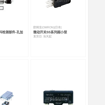
欧姆龙(OMRON)[日本]
料检测部件-孔加
微动开关SS系列超小型
发货日:
当天起