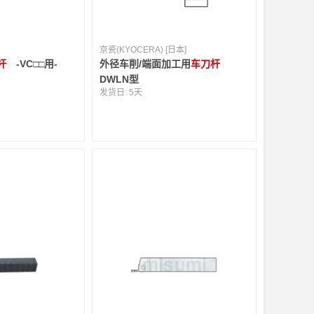
京瓷(KYOCERA) [日本]
杆
-VC□□用-
外径车削/端面加工用
车刀杆
DWLN型
发货日:
5天