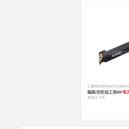
端面/仿形加工用MP
车
发货日:
5天