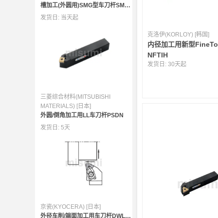
槽加工(外圆用)SMG型车刀杆SMGH
发货日:
当天起
克洛伊(KORLOY) [韩国]
内径加工用新型FineTo
NFTIH
发货日:
30天起
三菱综合材料(MITSUBISHI
MATERIALS) [日本]
外圆/倒角加工用LL车刀杆PSDN
发货日:
5天
京瓷(KYOCERA) [日本]
外径车削/端面加工用车刀杆DWLN型