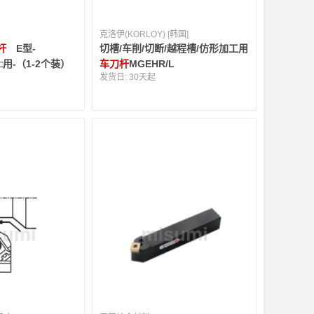
克洛伊(KORLOY) [韩国]
杆
E型-
切槽/车削/切断/越程槽/仿形加工用
□□用-（1-2个装）
车刀杆
MGEHR/L
发货日:
30天起