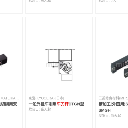
发货日:
当天起
发货日:
5天
三菱综合材料(MITSUBISHI MATERIALS) [日本]
京瓷(KYOCERA) [日本]
重切削用双
一般外径车削用
车刀杆
DTGN型
槽加工(外圆用)
发货日:
当天起
SMGH
发货日:
当天起