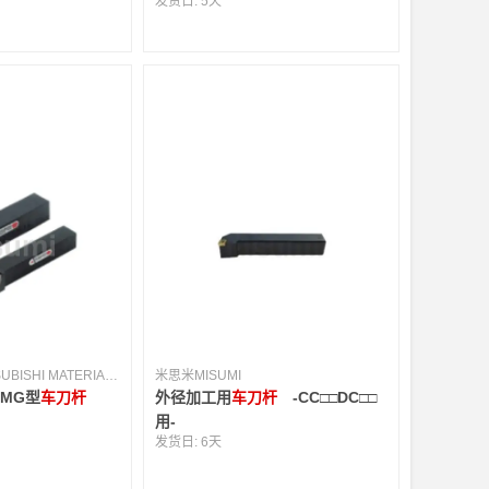
发货日:
5天
三菱综合材料(MITSUBISHI MATERIALS) [日本]
米思米MISUMI
SMG型
车刀杆
外径加工用
车刀杆
-CC□□DC□□
用-
发货日:
6天