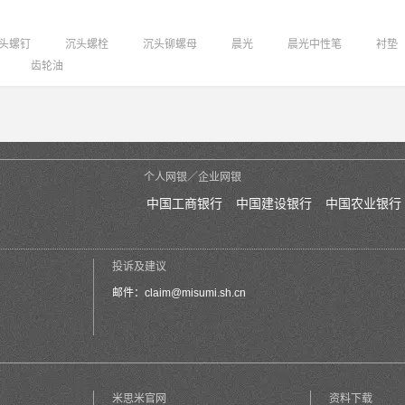
头螺钉
沉头螺栓
沉头铆螺母
晨光
晨光中性笔
衬垫
齿轮油
个人网银／企业网银
中国工商银行
中国建设银行
中国农业银行
投诉及建议
邮件：
claim@misumi.sh.cn
米思米官网
资料下载