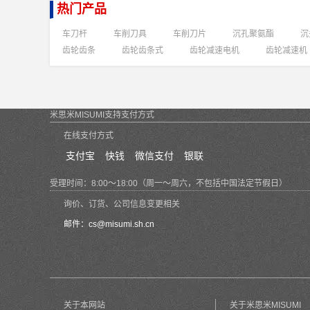
热门产品
车刀杆
车削刀具
车削刀片
沉孔聚氨酯
沉
齿轮齿条
齿轮齿条式
齿轮减速电机
齿轮减速机
米思米MISUMI支持支付方式
在线支付方式
支付宝
快钱
微信支付
银联
受理时间：8:00～18:00（周一～周六，不包括中国法定节假日）
询价、订货、公司信息变更相关
邮件：
cs@misumi.sh.cn
关于本网站
关于米思米MISUMI