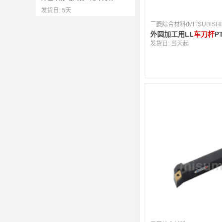
发货日:
5天
外圆加工用LL
车刀杆
P
发货日:
当天起