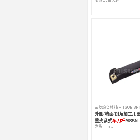
发货日:
当天起
外圆/端面/倒角加工用
重夹紧式
车刀杆
MSSN
发货日:
5天