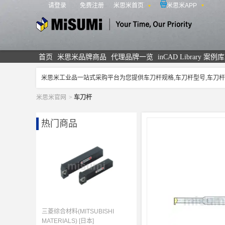
请登录
免费注册
米思米首页
米思米APP
米思米
首页
米思米品牌商品
代理品牌一览
inCAD Library 案例库
米思米工业品一站式采购平台为您提供车刀杆规格,车刀杆型号,车
米思米官网
>
车刀杆
热门商品
三菱综合材料(MITSUBISHI
MATERIALS) [日本]