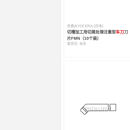
京瓷(KYOCERA) [日本]
切槽加工用切屑处理注重型
车刀
刀
片FMN（10个装）
发货日:
当天