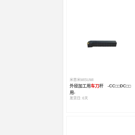
米思米MISUMI
外径加工用
车刀
杆 -CC□□DC□□
用-
发货日:
6天