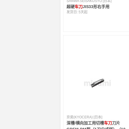
SANWA SEISAKUSYO [日本]
超硬
车刀
JIS33形右手用
发货日:
5天起
京瓷(KYOCERA) [日本]
深槽/横向加工用切槽
车刀
刀片