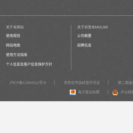
关于本网站
关于米思米MISUMI
使用规则
公司概要
网站地图
招聘信息
使用方法指南
个人信息及客户信息保护方针
沪ICP备11004012号-8
危险化学品经营许可证
第二类医
电子营业执照
沪公网安备