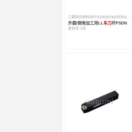
三菱综合材料(MITSUBISHI MATERIALS) [日本]
外圆/倒角加工用LL
车刀
杆PSDN
发货日:
5天