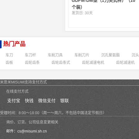
GDFM-DM型（1刀尖式样）（10
个装）
发货日:
30天
热门产品
车刀
车刀杆
车削刀具
车削刀片
沉孔聚氨酯
沉头
齿板
齿轮齿条
齿轮齿条式
齿轮减速电机
齿轮减速机
米思米MISUMI支持支付方式
在线支付方式
支付宝
快钱
微信支付
银联
受理时间：8:00～18:00（周一～周六，不包括中国法定节假日）
询价、订货、公司信息变更相关
邮件：
cs@misumi.sh.cn