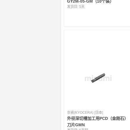
GY2M-05-GM（10个装）
发货日:
5天
京瓷(KYOCERA) [日本]
外径深切槽加工用PCD（金刚石）
刀片GMN