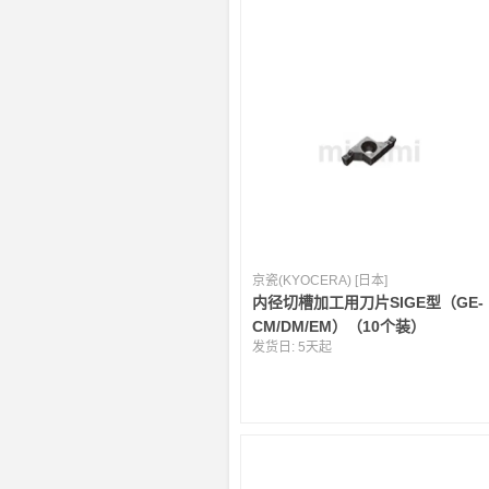
京瓷(KYOCERA) [日本]
内径切槽加工用刀片SIGE型（GE-
CM/DM/EM）（10个装）
发货日:
5天起