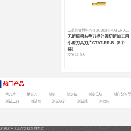
三菱综合材料(MITSUBISHI MATERIALS) [日本]
无断屑槽右手刀柄外圆切断加工用
小型刀具刀片CTAT-RR-B（5个
装）
发货日:
5天
热门产品
槽刀片
槽铣刀
侧板
侧定位
侧定位块
侧向配管型
测试工具
测试器
测试探针
测试线
测微头
米思米MISUMI支持支付方式