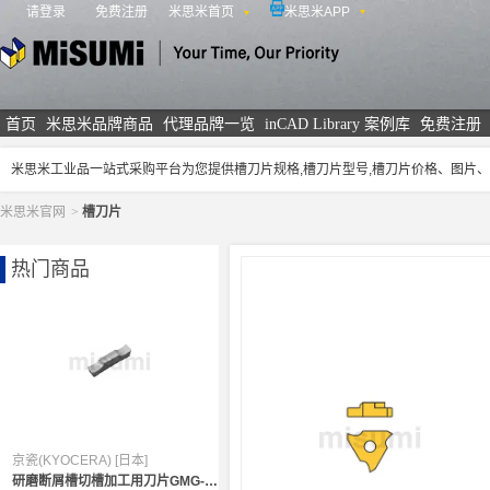
请登录
免费注册
米思米首页
米思米APP
米思米
首页
米思米品牌商品
代理品牌一览
inCAD Library 案例库
免费注册
米思米工业品一站式采购平台为您提供槽刀片规格,槽刀片型号,槽刀片价格、图片
米思米官网
>
槽刀片
热门商品
京瓷(KYOCERA) [日本]
研磨断屑槽切槽加工用刀片GMG-MG（切削锋利度精密级）