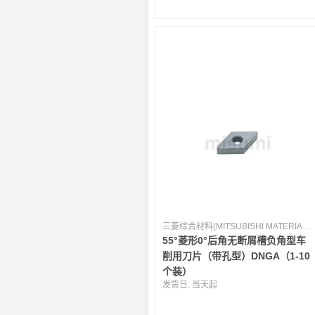
三菱综合材料(MITSUBISHI MATERIALS) [日本]
55°菱形0°后角无断屑槽负角型车
削用刀片（带孔型）DNGA（1-10
个装）
发货日:
当天起