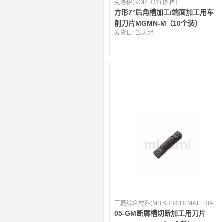
克洛伊(KORLOY) [韩国]
方形7°后角槽加工/端面加工用车
削刀片MGMN-M（10个装）
发货日:
当天起
三菱综合材料(MITSUBISHI MATERIALS) [日本]
05-GM断屑槽切断加工用刀片