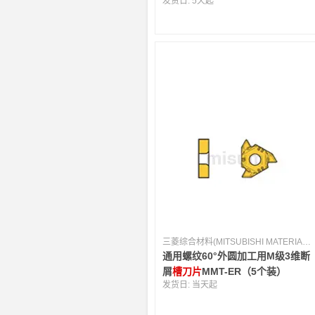
发货日:
5天起
三菱综合材料(MITSUBISHI MATERIALS) [日本]
通用螺纹60°外圆加工用M级3维断
屑
槽刀片
MMT-ER（5个装）
发货日:
当天起