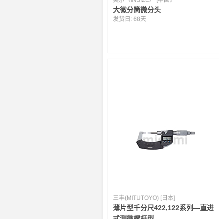
英示（INSIZE） [中国］
大微分筒微分头
发货日:
68天
三丰(MITUTOYO) [日本]
薄片型千分尺422,122系列—直进
式测微螺杆型