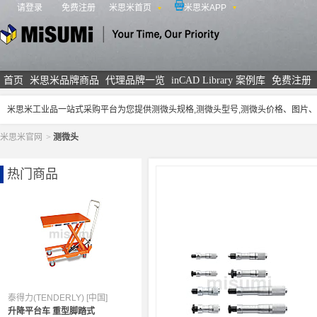
请登录
免费注册
米思米首页
米思米APP
米思米
首页
米思米品牌商品
代理品牌一览
inCAD Library 案例库
免费注册
米思米工业品一站式采购平台为您提供测微头规格,测微头型号,测微头价格、图片
米思米官网
>
测微头
热门商品
泰得力(TENDERLY) [中国]
升降平台车 重型脚踏式