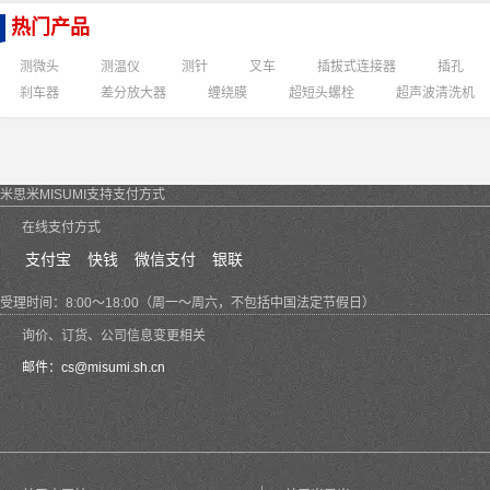
热门产品
测微头
测温仪
测针
叉车
插拔式连接器
插孔
刹车器
差分放大器
缠绕膜
超短头螺栓
超声波清洗机
米思米MISUMI支持支付方式
在线支付方式
支付宝
快钱
微信支付
银联
受理时间：8:00～18:00（周一～周六，不包括中国法定节假日）
询价、订货、公司信息变更相关
邮件：
cs@misumi.sh.cn