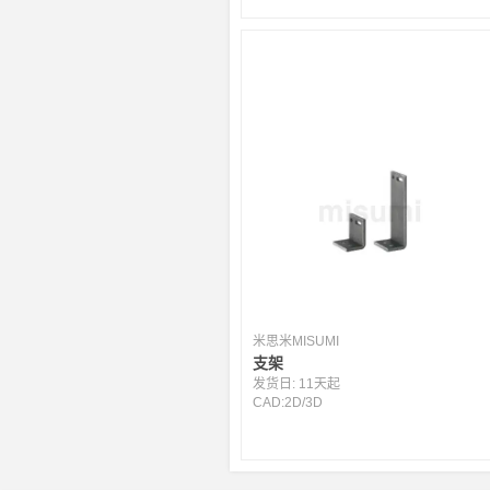
米思米MISUMI
支架
发货日:
11天起
CAD:
2D
/
3D