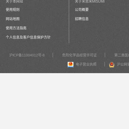
关于本网站
关于米思米MISUMI
使用规则
公司概要
网站地图
招聘信息
使用方法指南
个人信息及客户信息保护方针
沪ICP备11004012号-8
危险化学品经营许可证
第二类医
电子营业执照
沪公网安备