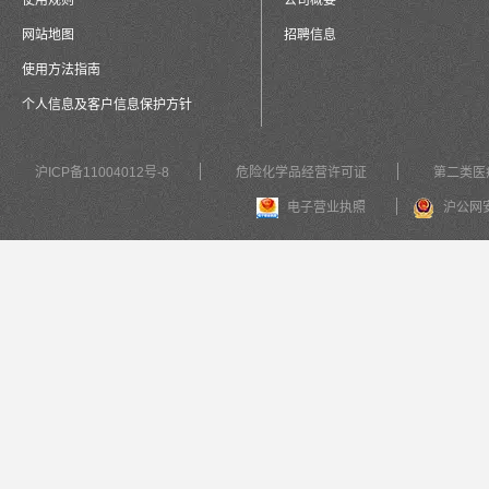
使用规则
公司概要
网站地图
招聘信息
使用方法指南
个人信息及客户信息保护方针
沪ICP备11004012号-8
危险化学品经营许可证
第二类医
电子营业执照
沪公网安备