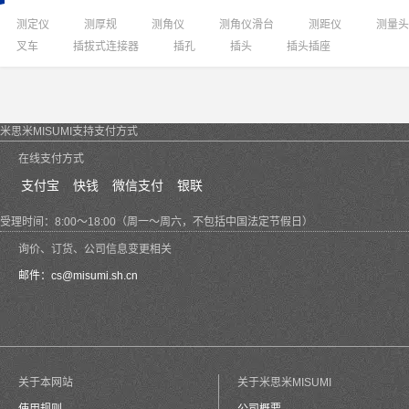
测定仪
测厚规
测角仪
测角仪滑台
测距仪
测量头
叉车
插拔式连接器
插孔
插头
插头插座
米思米MISUMI支持支付方式
在线支付方式
支付宝
快钱
微信支付
银联
受理时间：8:00～18:00（周一～周六，不包括中国法定节假日）
询价、订货、公司信息变更相关
邮件：
cs@misumi.sh.cn
关于本网站
关于米思米MISUMI