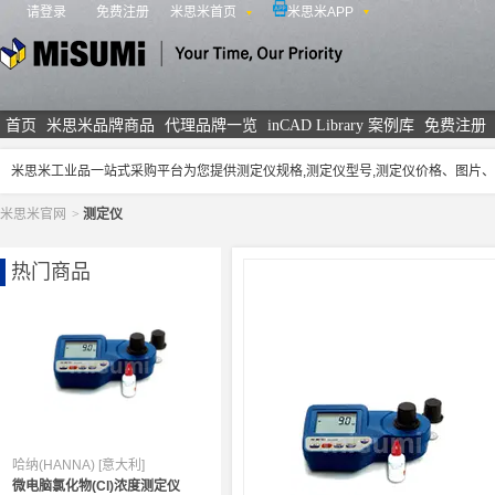
请登录
免费注册
米思米首页
米思米APP
米思米
首页
米思米品牌商品
代理品牌一览
inCAD Library 案例库
免费注册
米思米工业品一站式采购平台为您提供测定仪规格,测定仪型号,测定仪价格、图片
米思米官网
>
测定仪
热门商品
哈纳(HANNA) [意大利]
微电脑氯化物(Cl)浓度测定仪