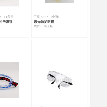
LL)[美国]
三克(SANKE)[中国]
防冲击眼镜
激光防护眼镜
发货日:
当天起