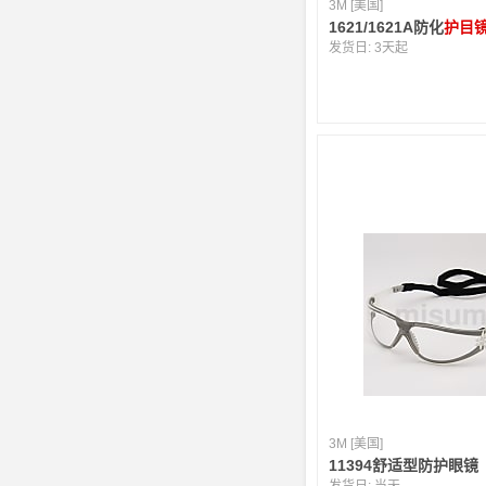
3M [美国]
1621/1621A防化
护目
发货日:
3天起
3M [美国]
11394舒适型防护眼镜