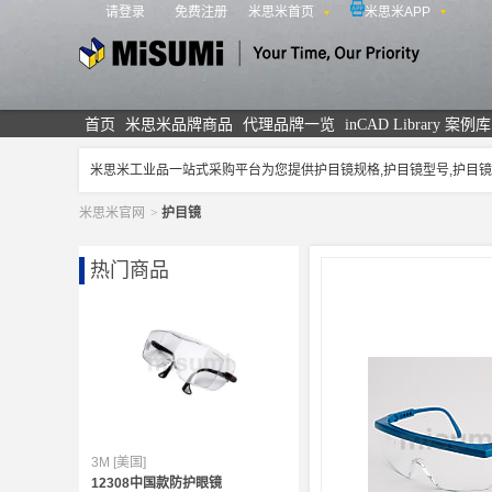
请登录
免费注册
米思米首页
米思米APP
米思米
首页
米思米品牌商品
代理品牌一览
inCAD Library 案例库
米思米工业品一站式采购平台为您提供护目镜规格,护目镜型号,护
米思米官网
>
护目镜
热门商品
3M [美国]
12308中国款防护眼镜