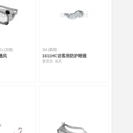
) [法国]
3M [美国]
通风
1611HC访客用防护眼镜
发货日:
当天