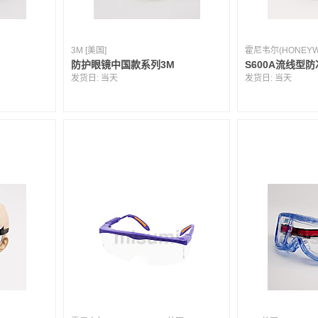
3M [美国]
霍尼韦尔(HONEYWE
防护眼镜中国款系列3M
S600A流线型
发货日:
当天
发货日:
当天