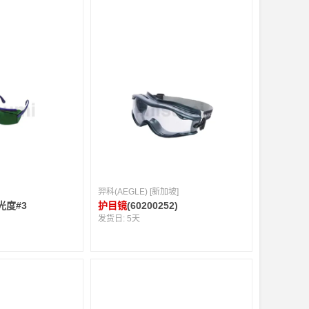
羿科(AEGLE) [新加坡]
光度#3
护目镜
(60200252)
发货日:
5天