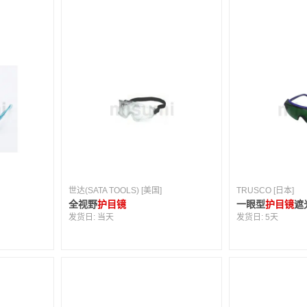
世达(SATA TOOLS) [美国]
TRUSCO [日本]
全视野
护目镜
一眼型
护目镜
遮
发货日:
当天
发货日:
5天