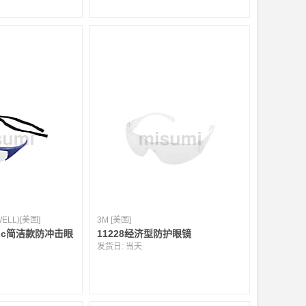
LL)[美国]
3M [美国]
assic简洁款防冲击眼
11228经济型防护眼镜
发货日:
当天