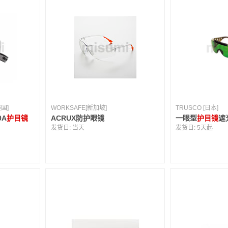
美国]
WORKSAFE[新加坡]
TRUSCO [日本]
0A
护目镜
ACRUX防护眼镜
一眼型
护目镜
遮
发货日:
当天
发货日:
5天起