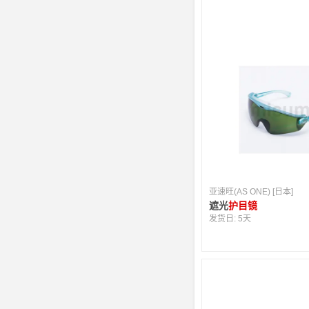
亚速旺(AS ONE) [日本]
遮光
护目镜
发货日:
5天