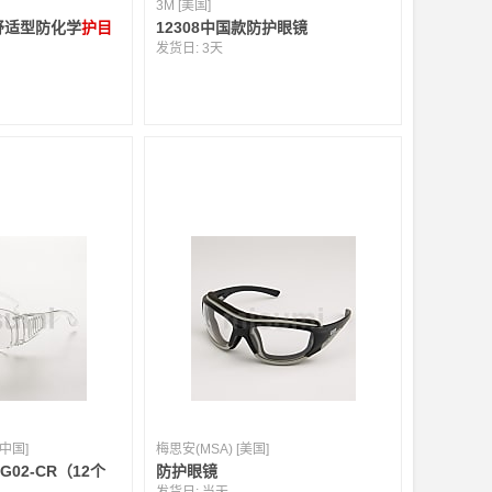
3M [美国]
款舒适型防化学
护目
12308中国款防护眼镜
发货日:
3天
[中国]
梅思安(MSA) [美国]
02-CR（12个
防护眼镜