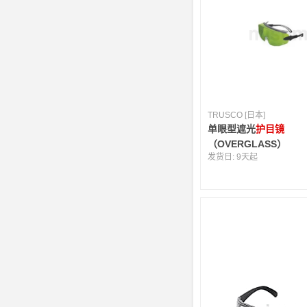
TRUSCO [日本]
单眼型遮光
护目镜
（OVERGLASS）
发货日:
9天起