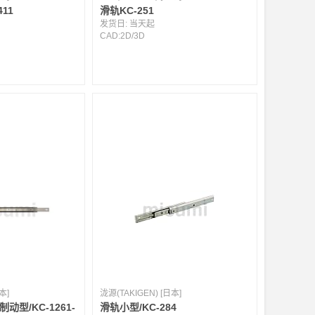
11
滑轨KC-251
发货日:
当天起
CAD:
2D
/
3D
本]
泷源(TAKIGEN) [日本]
动型/KC-1261-
滑轨小型/KC-284