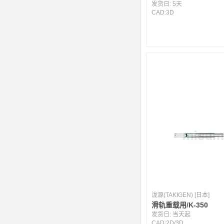
发货日:
5天
CAD:
3D
泷源(TAKIGEN) [日本]
滑轨重载用/K-350
发货日:
当天起
CAD:
2D
/
3D