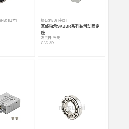
(NB) [日本]
银石(KBS) [中国]
直线轴承SKBBR系列轴滑动固定
座
发货日:
当天
CAD:
3D