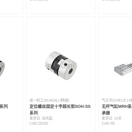
成一机工(SUNGIL) [韩国]
气立可(CHELIC) 
C系列
定位螺丝固定十字超长型SOH-SS
无杆气缸MRH系
系列
承器
发货日:
当天起
发货日:
15天
CAD:
2D
/
3D
CAD:
3D