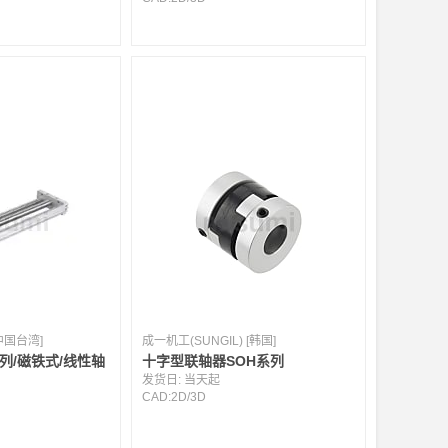
[中国台湾]
成一机工(SUNGIL) [韩国]
列/磁铁式/线性轴
十字型联轴器SOH系列
发货日:
当天起
CAD:
2D
/
3D