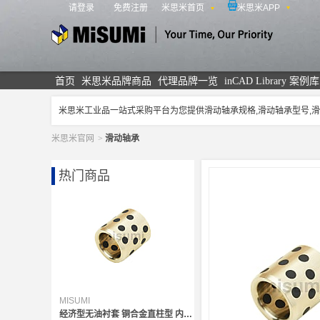
请登录
免费注册
米思米首页
米思米APP
米思米
首页
米思米品牌商品
代理品牌一览
inCAD Library 案例库
米思米工业品一站式采购平台为您提供滑动轴承规格,滑动轴承型号
米思米官网
>
滑动轴承
热门商品
MISUMI
经济型无油衬套 铜合金直柱型 内径F7外径m6