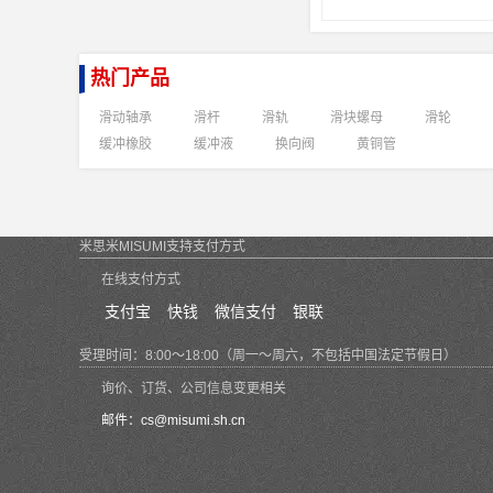
热门产品
滑动轴承
滑杆
滑轨
滑块螺母
滑轮
缓冲橡胶
缓冲液
换向阀
黄铜管
米思米MISUMI支持支付方式
在线支付方式
支付宝
快钱
微信支付
银联
受理时间：8:00～18:00（周一～周六，不包括中国法定节假日）
询价、订货、公司信息变更相关
邮件：
cs@misumi.sh.cn