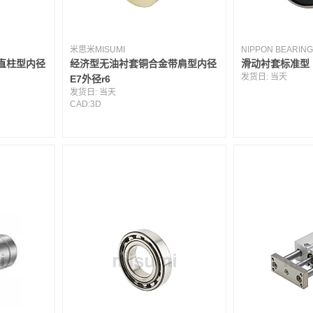
米思米MISUMI
NIPPON BEARING
直柱型内径
经济型无油衬套铜合金带肩型内径
滑动衬套标准型
发货日:
当天
E7外径r6
发货日:
当天
CAD:
3D