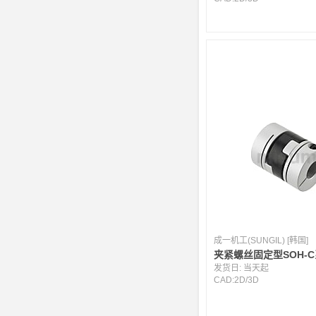
成一机工(SUNGIL) [韩国]
夹紧螺丝固定型SOH-
发货日:
当天起
CAD:
2D
/
3D