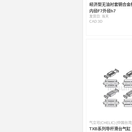
经济型无油衬套铜合金
内径F7外径h7
发货日:
当天
CAD:
3D
气立可(CHELIC) [中国台湾
TXB系列导杆滑台气缸