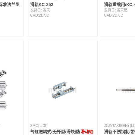
标准法兰型
滑轨KC-252
滑轨重载用/KC-4
发货日:
当天
发货日:
当天起
CAD:
2D
/
3D
CAD:
2D
/
3D
]
SMC[日本]
泷源(TAKIGEN) [日
气缸磁耦式/无杆型/滑块型(
滑动轴
滑轨不锈钢制/带制