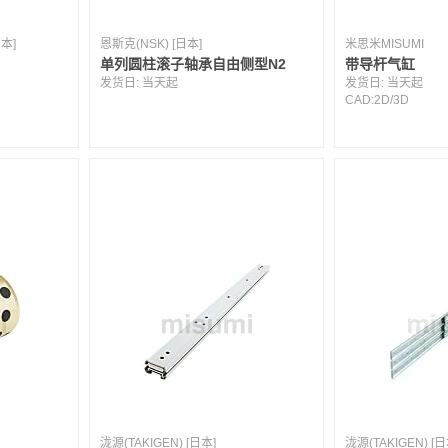
日本]
恩斯克(NSK) [日本]
米思米MISUMI
单列圆柱滚子轴承自由侧型N2
带导杆气缸
发货日:
当天起
发货日:
当天起
CAD:
2D
/
3D
泷源(TAKIGEN) [日本]
泷源(TAKIGEN) [日