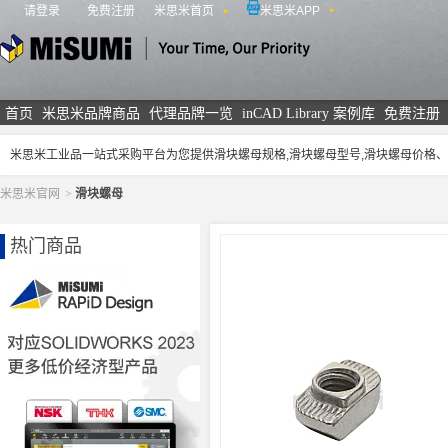
请登录
免费注册
米思米首页
米思米APP
米思米
首页
米思米品牌商品
代理品牌一览
inCAD Library 案例库
免费注册
米思米工业品一站式采购平台为您提供滑块螺母规格,滑块螺母型号,滑块螺母价格
米思米官网
>
滑块螺母
热门商品