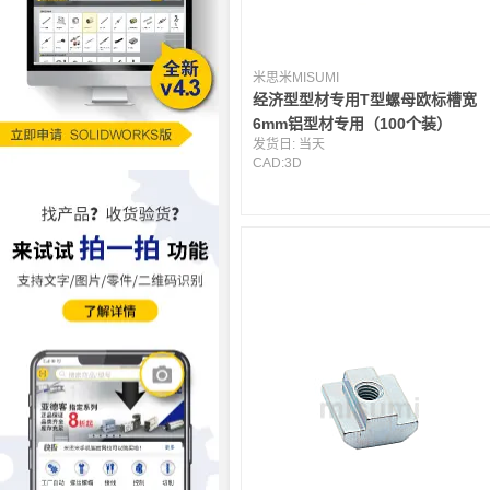
米思米MISUMI
经济型型材专用T型螺母欧标槽宽
6mm铝型材专用（100个装）
发货日:
当天
CAD:
3D