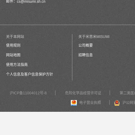
邮件：
cs@misumi.sh.cn
关于本网站
关于米思米MISUMI
使用规则
公司概要
网站地图
招聘信息
使用方法指南
个人信息及客户信息保护方针
沪ICP备11004012号-8
危险化学品经营许可证
第二类医
电子营业执照
沪公网安备