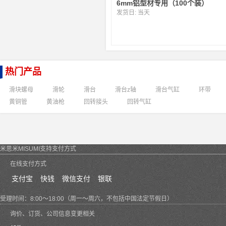
6mm铝型材专用（100个装）
发货日:
当天
热门产品
滑块螺母
滑轮
滑台
滑台z轴
滑台气缸
环带
黄铜管
黄油枪
回转接头
回转气缸
米思米MISUMI支持支付方式
在线支付方式
支付宝
快钱
微信支付
银联
受理时间：8:00～18:00（周一～周六，不包括中国法定节假日）
询价、订货、公司信息变更相关