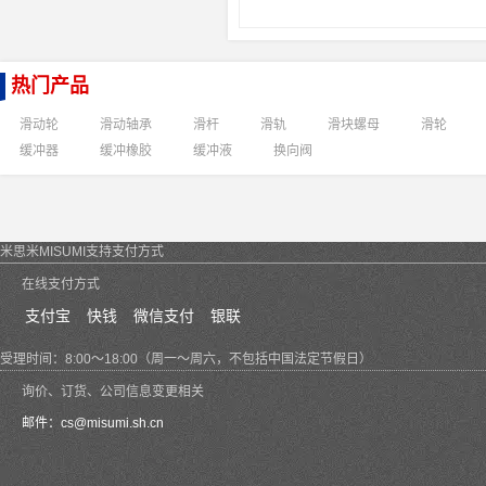
热门产品
滑动轮
滑动轴承
滑杆
滑轨
滑块螺母
滑轮
缓冲器
缓冲橡胶
缓冲液
换向阀
米思米MISUMI支持支付方式
在线支付方式
支付宝
快钱
微信支付
银联
受理时间：8:00～18:00（周一～周六，不包括中国法定节假日）
询价、订货、公司信息变更相关
邮件：
cs@misumi.sh.cn