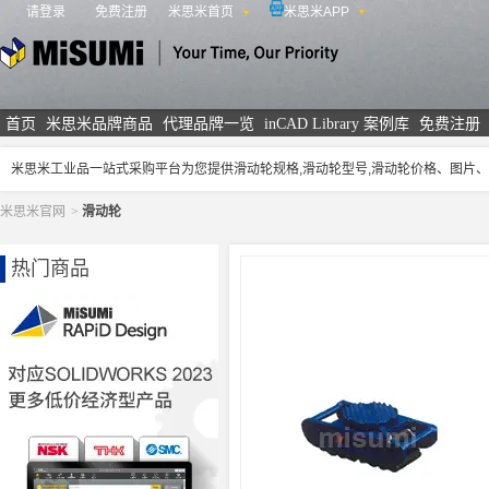
请登录
免费注册
米思米首页
米思米APP
米思米
首页
米思米品牌商品
代理品牌一览
inCAD Library 案例库
免费注册
米思米工业品一站式采购平台为您提供滑动轮规格,滑动轮型号,滑动轮价格、图片
米思米官网
>
滑动轮
热门商品