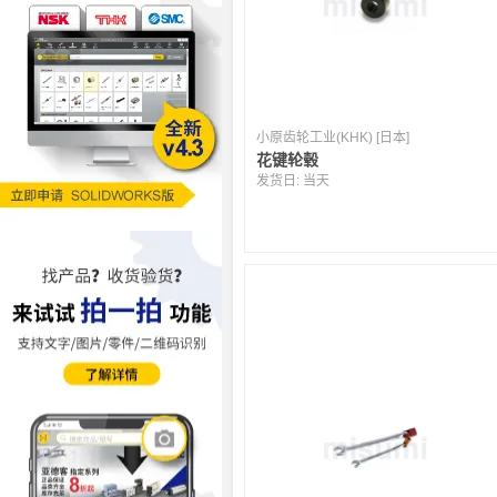
小原齿轮工业(KHK) [日本]
花键轮毂
发货日:
当天