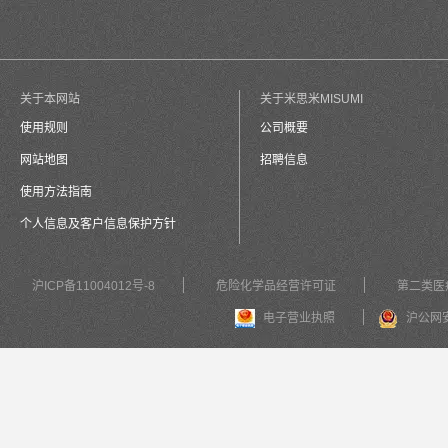
关于本网站
关于米思米MISUMI
使用规则
公司概要
网站地图
招聘信息
使用方法指南
个人信息及客户信息保护方针
沪ICP备11004012号-8
危险化学品经营许可证
第二类医
电子营业执照
沪公网安备