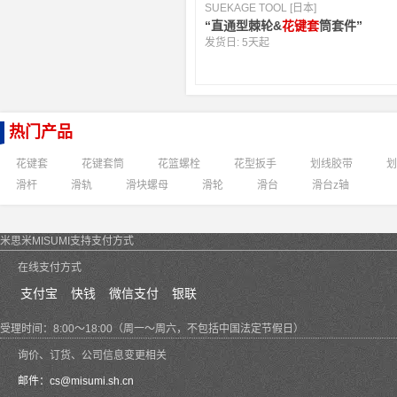
SUEKAGE TOOL [日本]
“直通型棘轮&
花键套
筒套件”
发货日:
5天起
热门产品
花键套
花键套筒
花篮螺栓
花型扳手
划线胶带
划
滑杆
滑轨
滑块螺母
滑轮
滑台
滑台z轴
米思米MISUMI支持支付方式
在线支付方式
支付宝
快钱
微信支付
银联
受理时间：8:00～18:00（周一～周六，不包括中国法定节假日）
询价、订货、公司信息变更相关
邮件：
cs@misumi.sh.cn