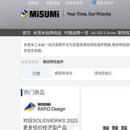
请登录
免费注册
米思米首页
米思米APP
米思米
首页
米思米品牌商品
代理品牌一览
inCAD Library 案例库
米思米工业品一站式采购平台为您提供滑动导柱组件规格,滑动导柱
的坚实后盾。
米思米官网
>
滑动导柱组件
分类
模架用滑动导柱组件
滑动型独立导柱组件
热门商品