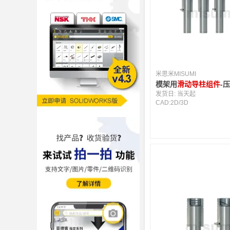
米思米MISUMI
模架用
滑动导柱组件
-
发货日:
当天起
CAD:
2D
/
3D