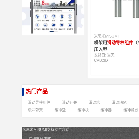
米思米MISUMI
模架用
滑动导柱组件
（
压入型-
发货日:
当天
CAD:
3D
热门产品
滑动导柱组件
滑动开关
滑动轮
滑动轴承
缓冲弹簧
缓冲垫
缓冲块
缓冲器
缓冲橡胶
米思米MISUMI支持支付方式