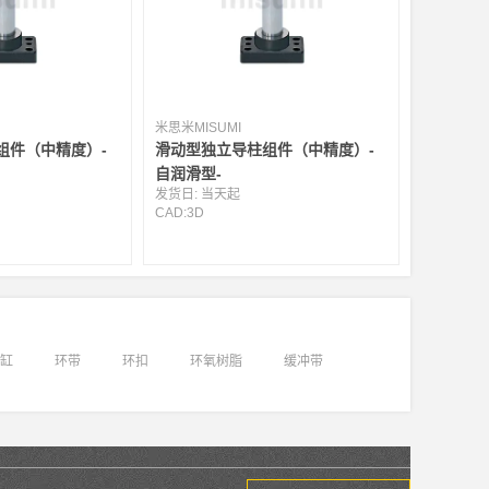
米思米MISUMI
组件（中精度）-
滑动型独立导柱组件（中精度）-
自润滑型-
发货日:
当天起
CAD:
3D
缸
环带
环扣
环氧树脂
缓冲带