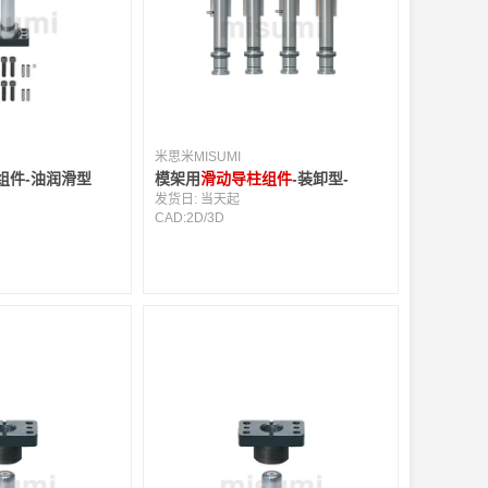
米思米MISUMI
组件-油润滑型
模架用
滑动导柱组件
-装卸型-
发货日:
当天起
CAD:
2D
/
3D