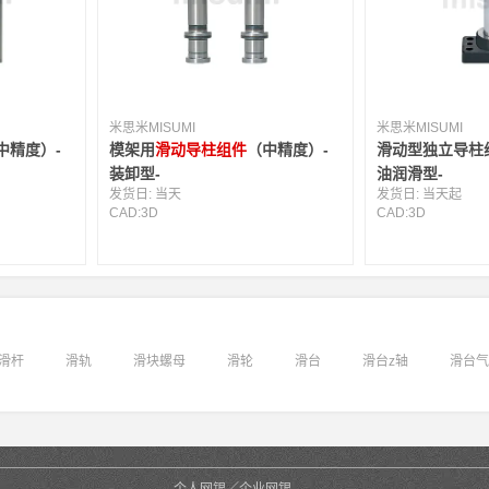
米思米MISUMI
米思米MISUMI
中精度）-
模架用
滑动导柱组件
（中精度）-
滑动型独立导柱
装卸型-
油润滑型-
发货日:
当天
发货日:
当天起
CAD:
3D
CAD:
3D
滑杆
滑轨
滑块螺母
滑轮
滑台
滑台z轴
滑台气