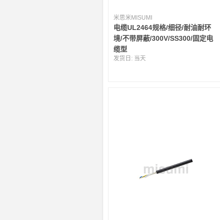
米思米MISUMI
电缆UL2464规格/细径/耐油耐环
境/不带屏蔽/300V/SS300/固定电
缆型
发货日:
当天