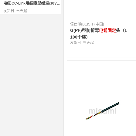
电缆 CC-Link用/固定型/低速/30V/网络用
发货日:
当天起
倍仕得(BEISIT)[中国]
G(PF)型防折弯
电缆固定
头（1-
100个装）
发货日:
当天起