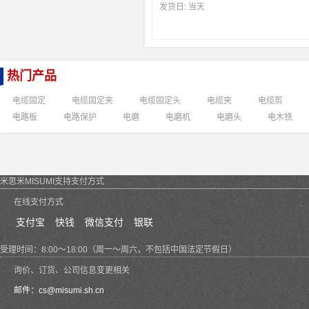
发货日:
当天
热门产品
电缆固定
电缆固定夹
电缆固定头
电缆夹
电缆剪
电路板
电路保护
电磨
电磨机
电磨头
电木铣
米思米MISUMI支持支付方式
在线支付方式
支付宝
快钱
微信支付
银联
受理时间：8:00～18:00（周一～周六，不包括中国法定节假日）
询价、订货、公司信息变更相关
邮件：
cs@misumi.sh.cn