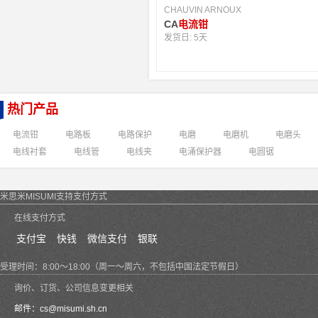
CHAUVIN ARNOUX
CA
电流钳
发货日:
5天
热门产品
电流钳
电路板
电路保护
电磨
电磨机
电磨头
电线衬套
电线管
电线夹
电涌保护器
电圆锯
米思米MISUMI支持支付方式
在线支付方式
支付宝
快钱
微信支付
银联
受理时间：8:00～18:00（周一～周六，不包括中国法定节假日）
询价、订货、公司信息变更相关
邮件：
cs@misumi.sh.cn