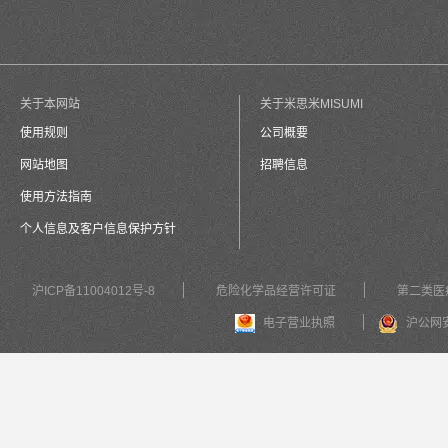
关于本网站
关于米思米MISUMI
使用规则
公司概要
网站地图
招聘信息
使用方法指南
个人信息及客户信息保护方针
沪ICP备11004012号-8
危险化学品经营许可证
第二类医
电子营业执照
沪公网安备