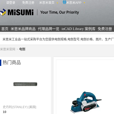
请登录
免费注册
米思米首页
米思米APP
米思米
首页
米思米品牌商品
代理品牌一览
inCAD Library 案例库
免费注册
米思米工业品一站式采购平台为您提供电刨规格,电刨型号,电刨价格、图片、生产
米思米官网
>
电刨
热门商品
史丹利(STANLEY) [美国]
10