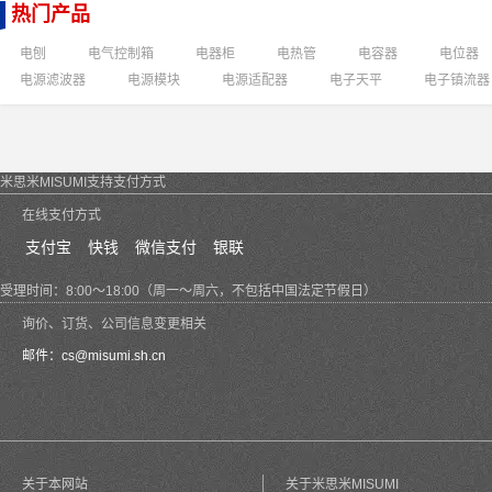
热门产品
电刨
电气控制箱
电器柜
电热管
电容器
电位器
电源滤波器
电源模块
电源适配器
电子天平
电子镇流器
米思米MISUMI支持支付方式
在线支付方式
支付宝
快钱
微信支付
银联
受理时间：8:00～18:00（周一～周六，不包括中国法定节假日）
询价、订货、公司信息变更相关
邮件：
cs@misumi.sh.cn
关于本网站
关于米思米MISUMI