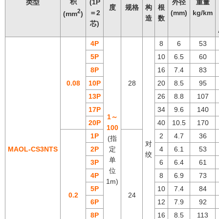
积
类型
(1P
外径
重量
度
规格
构
根
2
＝2
(mm)
kg/km
(mm
)
造
数
芯)
4P
8
6
53
5P
10
6.5
60
8P
16
7.4
83
0.08
10P
28
20
8.5
95
13P
26
8.8
107
17P
34
9.6
140
1～
20P
40
10.5
170
100
1P
2
4.7
36
(指
对
MAOL-CS3NTS
2P
定
4
6.1
53
绞
单
3P
6
6.4
61
位
4P
8
6.9
73
1m)
5P
10
7.4
84
0.2
24
6P
12
7.9
92
8P
16
8.5
113