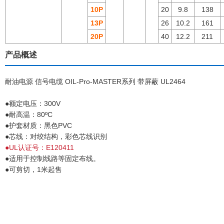
10P
20
9.8
138
13P
26
10.2
161
20P
40
12.2
211
产品概述
耐油电源 信号电缆 OIL-Pro-MASTER系列 带屏蔽 UL2464
●额定电压：300V
●耐高温：80ºC
●护套材质：黑色PVC
●芯线：对绞结构，彩色芯线识别
●UL认证号：E120411
●适用于控制线路等固定布线。
●可剪切，1米起售