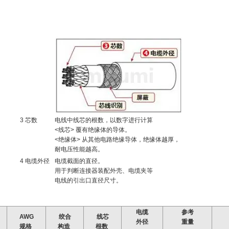
3 芯数
电线中线芯的根数，以数字进行计算
<线芯> 覆有绝缘体的导体。
<绝缘体> 从其他电路绝缘导体，绝缘体越厚，
耐电压性能越高。
4 电缆外径
电缆截面的直径。
用于判断连接器装配外壳、电缆夹等
电线的引出口直径尺寸。
电缆
参考
AWG
绞合
线芯
外径
重量
规格
构造
根数