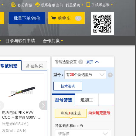
智能选型设置
展开
常被浏览
常被购买
型号：
有
28
个备选型号
技术咨询
型号筛选
追加工
电力电线 PKK RVV
电缆 UL2464规格/细径/
电缆 非标/彩芯/不带屏
尚未确定型号
剩余
3
项未选
CCC 不带屏蔽/300V 固
耐油耐环境/不带屏
蔽/30V/SNT/固定电缆
定电缆
蔽/300V/SS300/固定电
米思米(MISUMI)
米思米(MISUMI)
米思米(MISUMI)
导体截面积
(mm²)
缆型
发货日：2天起
发货日：当天起
发货日：当天起