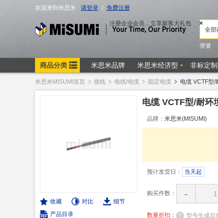
米思米MISUMI首页
接线
电线/电缆
固定电缆
电缆 VCTF型
电缆 VCTF型/耐环
品牌：
米思米(MISUMI)
预计发货日：
当天起
-
购买件数：
收藏
对比
细节
产品目录
数量折扣：
型号生成后