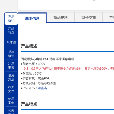
产品
商品规格
型号交期
产
基本信息
概述
产品
特点
尺寸图
产品概述
规格
概述
固定用多芯电缆 PSE规格 不带屏蔽电缆
注意
●额定电压：300V
事项
0.3、0.5平方的产品在用于设备之间配线时，额定电压为100V，无
●耐高温：60ºC
使用
●护套材质：灰色PVC
方法
●芯线识别：彩色芯线识别
相关
●PSE证书：
请点击
文件
使用
案例
产品特点
相关