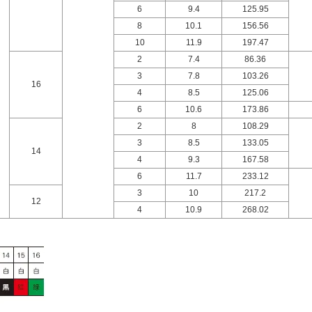
6
9.4
125.95
8
10.1
156.56
10
11.9
197.47
2
7.4
86.36
3
7.8
103.26
16
4
8.5
125.06
6
10.6
173.86
2
8
108.29
3
8.5
133.05
14
4
9.3
167.58
6
11.7
233.12
3
10
217.2
12
4
10.9
268.02