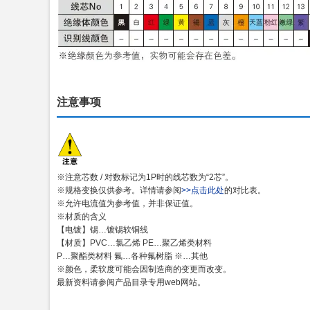
注意事项
※注意芯数 / 对数标记为1P时的线芯数为“2芯”。
※规格变换仅供参考。详情请参阅
>>点击此处
的对比表。
※允许电流值为参考值，并非保证值。
※材质的含义
【电镀】锡…镀锡软铜线
【材质】PVC…氯乙烯 PE…聚乙烯类材料
P…聚酯类材料 氟…各种氟树脂 ※…其他
※颜色，柔软度可能会因制造商的变更而改变。
最新资料请参阅产品目录专用web网站。