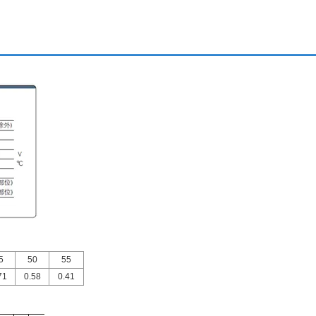
5
50
55
71
0.58
0.41