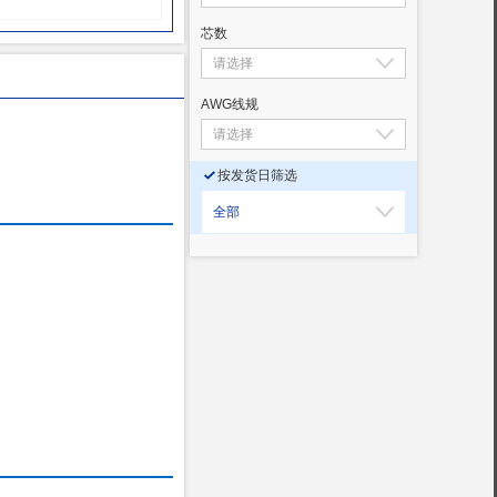
芯数
AWG线规
按发货日筛选
全部