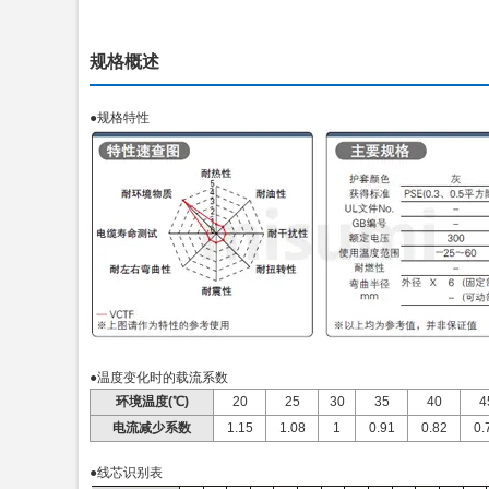
规格概述
●规格特性
●温度变化时的载流系数
环境温度(℃)
20
25
30
35
40
4
电流减少系数
1.15
1.08
1
0.91
0.82
0.
●线芯识别表