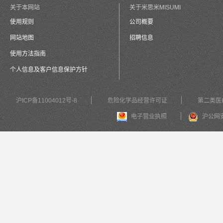
关于本网站
关于米思米MISUMI
使用规则
公司概要
网站地图
招聘信息
使用方法指南
个人信息及客户信息保护方针
沪ICP备11004012号-8
危险化学品经营许可证
第二类医
电子营业执照
沪公网安备