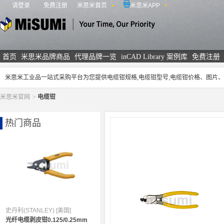
请登录
免费注册
米思米首页
米思米APP
米思米
首页
米思米品牌商品
代理品牌一览
inCAD Library 案例库
免费注册
米思米工业品一站式采购平台为您提供电缆钳规格,电缆钳型号,电缆钳价格、图片
米思米官网
>
电缆钳
热门商品
史丹利(STANLEY) [美国]
光纤电缆剥皮钳0.125/0.25mm