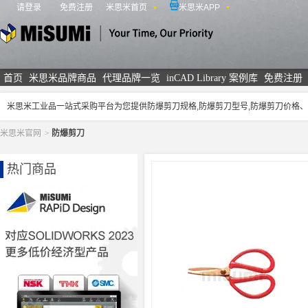
请登录
免费注册
米思米首页
米思米APP
米思米
首页
米思米品牌商品
代理品牌一览
inCAD Library 案例库
免费注册
米思米工业品一站式采购平台为您提供防爆剪刀规格,防爆剪刀型号,防爆剪刀价格
米思米官网
>
防爆剪刀
热门商品