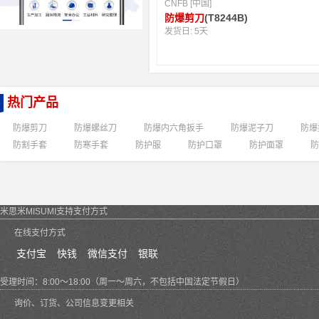
CNFB [中国]
防爆剪刀
(T8244B)
发货日:
5天
热门产品
防爆剪刀
防爆螺丝刀
防爆内六角扳手
防爆泥子刀
防爆
防割手套
防寒手套
防护服
防护口罩
防护面罩
防
米思米MISUMI支持支付方式
在线支付方式
支付宝
快钱
微信支付
银联
受理时间：8:00～18:00（周一～周六，不包括中国法定节假日）
询价、订货、公司信息变更相关