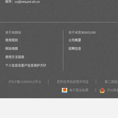
邮件：
cs@misumi.sh.cn
关于本网站
关于米思米MISUMI
使用规则
公司概要
网站地图
招聘信息
使用方法指南
个人信息及客户信息保护方针
沪ICP备11004012号-8
危险化学品经营许可证
第二类医
电子营业执照
沪公网安备