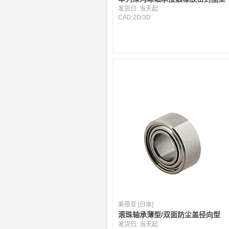
发货日:
当天起
CAD:
2D
/
3D
美蓓亚 [日本]
滚珠轴承薄型/双面防尘盖径向型
发货日:
当天起