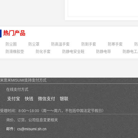
热门产品
防尘圈
防尘罩
防高温手套
防割手套
防寒手套
防
防滑橡胶垫
防化手套
防静电安全鞋
防静电带
防静电工
米思米MISUMI支持支付方式
在线支付方式
支付宝
快钱
微信支付
银联
受理时间：8:00～18:00（周一～周六，不包括中国法定节假日）
询价、订货、公司信息变更相关
邮件：
cs@misumi.sh.cn