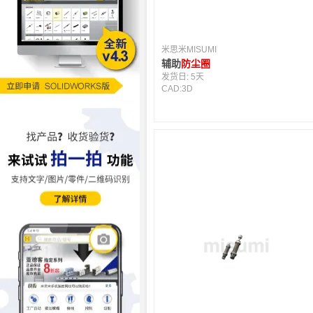
米思米MISUMI
辅助
防尘圈
发货日:
5天
CAD:
3D