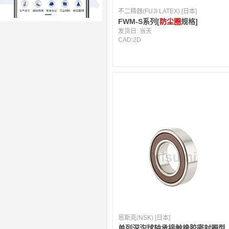
不二精器(FUJI LATEX) [日本]
FWM-S系列[
防尘圈
规格]
发货日:
当天
CAD:
2D
恩斯克(NSK) [日本]
单列深沟球轴承接触橡胶密封圈型