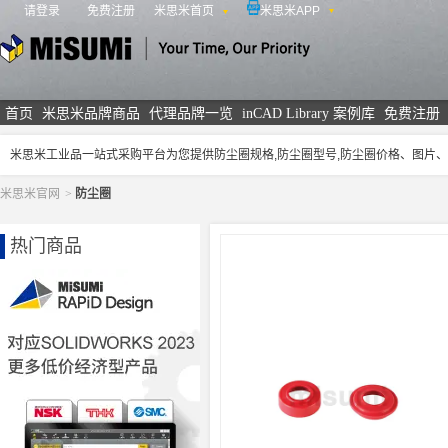
请登录
免费注册
米思米首页
米思米APP
米思米
首页
米思米品牌商品
代理品牌一览
inCAD Library 案例库
免费注册
米思米工业品一站式采购平台为您提供防尘圈规格,防尘圈型号,防尘圈价格、图片
米思米官网
>
防尘圈
热门商品