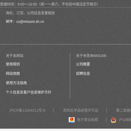
受理时间：8:00～18:00（周一～周六，不包括中国法定节假日）
询价、订货、公司信息变更相关
邮件：
cs@misumi.sh.cn
关于本网站
关于米思米MISUMI
使用规则
公司概要
网站地图
招聘信息
使用方法指南
个人信息及客户信息保护方针
沪ICP备11004012号-8
危险化学品经营许可证
第二类医
电子营业执照
沪公网安备