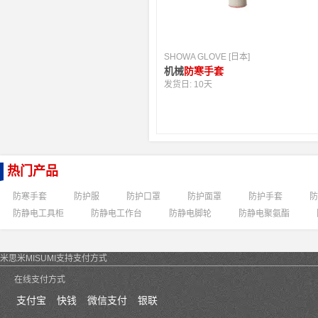
SHOWA GLOVE [日本]
机械
防寒手套
发货日:
10天
热门产品
防寒手套
防护服
防护口罩
防护面罩
防护手套
防
防静电工具柜
防静电工作台
防静电脚轮
防静电聚氨酯
米思米MISUMI支持支付方式
在线支付方式
支付宝
快钱
微信支付
银联