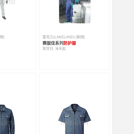
坡]
雷克兰(LAKELAND) [美国]
赛服佳系列
防护服
发货日:
当天起