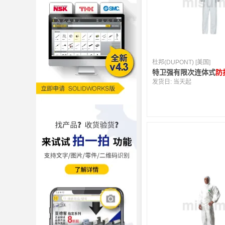
杜邦(DUPONT) [美国]
特卫强有限次连体式
防
发货日:
当天起