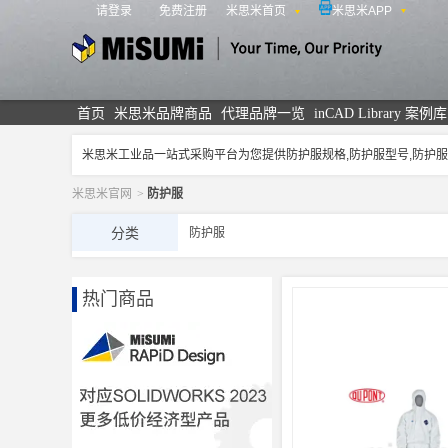
请登录
免费注册
米思米首页
米思米APP
米思米
首页
米思米品牌商品
代理品牌一览
inCAD Library 案例库
米思米工业品一站式采购平台为您提供防护服规格,防护服型号,防
米思米官网
>
防护服
分类
防护服
热门商品