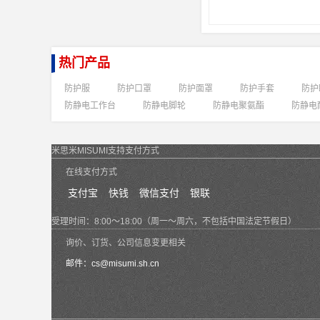
热门产品
防护服
防护口罩
防护面罩
防护手套
防护
防静电工作台
防静电脚轮
防静电聚氨酯
防静电
米思米MISUMI支持支付方式
在线支付方式
支付宝
快钱
微信支付
银联
受理时间：8:00～18:00（周一～周六，不包括中国法定节假日）
询价、订货、公司信息变更相关
邮件：
cs@misumi.sh.cn