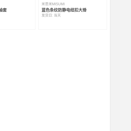
米思米MISUMI
袖套
蓝色条纹防静电纽扣大褂
发货日:
当天