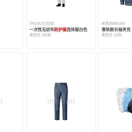
TRUSCO [日本]
米思米MISUMI
一次性无纺布
防护服
连体服白色
春秋款长袖夹克
发货日:
5天起
发货日:
15天