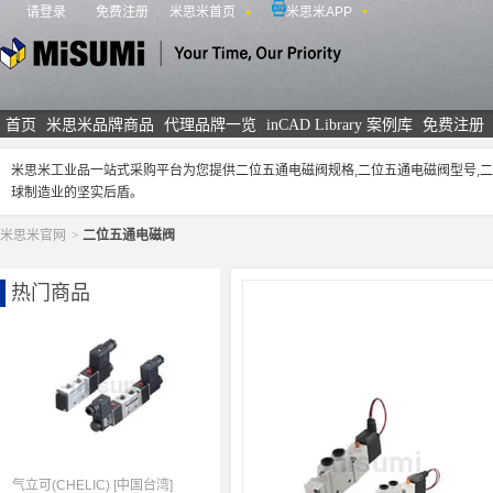
请登录
免费注册
米思米首页
米思米APP
米思米
首页
米思米品牌商品
代理品牌一览
inCAD Library 案例库
免费注册
米思米工业品一站式采购平台为您提供二位五通电磁阀规格,二位五通电磁阀型号,
球制造业的坚实后盾。
米思米官网
>
二位五通电磁阀
热门商品
气立可(CHELIC) [中国台湾]