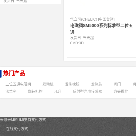
发货日:
当天起
气立可(CHELIC) [中国台湾]
电磁阀SM5000系列标准型二位五
通
发货日:
当天起
CAD:
3D
热门产品
二位五通电磁阀
发动机
发泡橡胶
发热芯
阀门
阀
法兰座
翻转机构
凡升
反射型光电传感器
方头螺栓
米思米MISUMI支持支付方式
在线支付方式