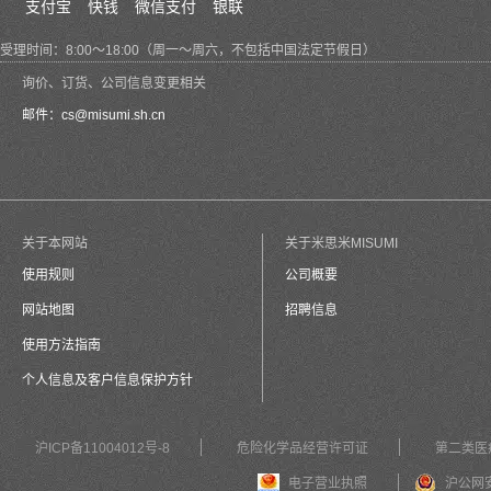
支付宝
快钱
微信支付
银联
受理时间：8:00～18:00（周一～周六，不包括中国法定节假日）
询价、订货、公司信息变更相关
邮件：
cs@misumi.sh.cn
关于本网站
关于米思米MISUMI
使用规则
公司概要
网站地图
招聘信息
使用方法指南
个人信息及客户信息保护方针
沪ICP备11004012号-8
危险化学品经营许可证
第二类医
电子营业执照
沪公网安备