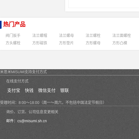
热门产品
阀门扳手
法兰螺帽
法兰螺母
法兰螺栓
法兰面螺栓
方头螺栓
方形磁铁
方形垫片
方形螺母
方形凸模
米思米MISUMI支持支付方式
在线支付方式
支付宝
快钱
微信支付
银联
受理时间：8:00～18:00（周一～周六，不包括中国法定节假日）
询价、订货、公司信息变更相关
邮件：
cs@misumi.sh.cn