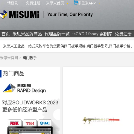
请登录
免费注册
米思米首页
米思米APP
米思米
首页
米思米品牌商品
代理品牌一览
inCAD Library 案例库
免费注册
米思米工业品一站式采购平台为您提供阀门扳手规格,阀门扳手型号,阀门扳手价格
米思米官网
>
阀门扳手
热门商品