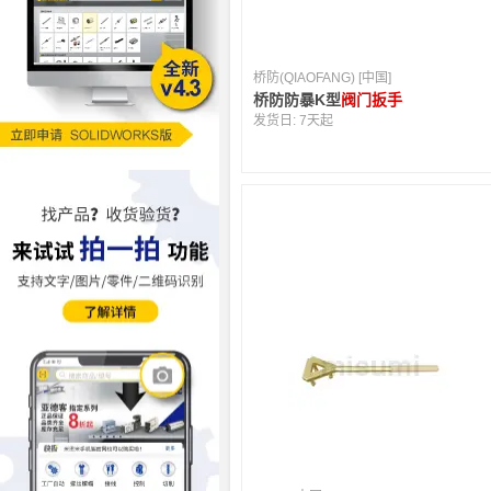
桥防(QIAOFANG) [中国]
桥防防暴K型
阀门扳手
发货日:
7天起