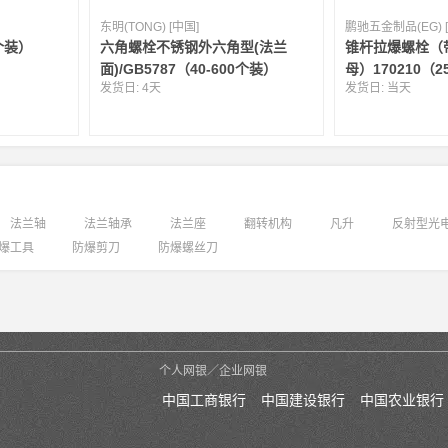
东明(TONG) [中国]
鹏驰五金制品(EG) 
0个装）
六角螺栓不锈钢外六角型(法兰
锥杆拉爆螺栓（
面)/GB5787（40-600个装）
母）170210（2
发货日:
4天
发货日:
当天
法兰轴
法兰轴承
法兰座
翻转机构
凡升
反射型光
爆工具
防爆剪刀
防爆螺丝刀
个人网银／企业网银
中国工商银行
中国建设银行
中国农业银行