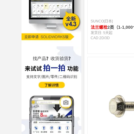
SUNCO[日本]
法兰螺栓
2类（1-1,00
发货日:
5天起
CAD:
2D
/
3D