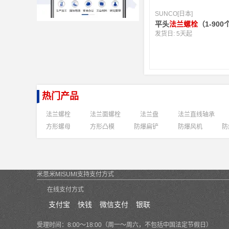
SUNCO[日本]
平头
法兰螺栓
（1-90
发货日:
5天起
热门产品
法兰螺栓
法兰面螺栓
法兰盘
法兰直线轴承
方形螺母
方形凸模
防爆扁铲
防爆风机
防
米思米MISUMI支持支付方式
在线支付方式
支付宝
快钱
微信支付
银联
受理时间：8:00～18:00（周一～周六，不包括中国法定节假日）