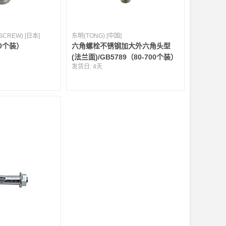
CREW) [日本]
东明(TONG) [中国]
00个装）
六角螺栓不锈钢加大外六角头型
(法兰面)/GB5789（80-700个装）
发货日:
4天