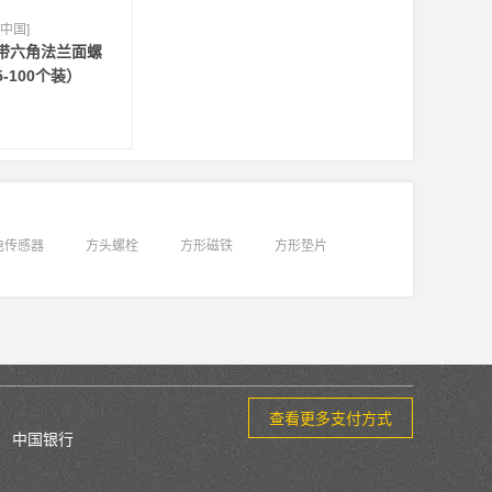
[中国]
带六角法兰面螺
5-100个装）
电传感器
方头螺栓
方形磁铁
方形垫片
查看更多支付方式
中国银行