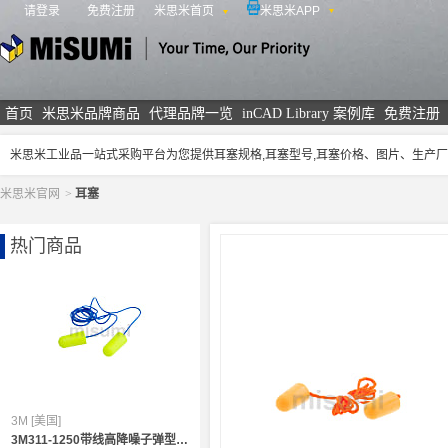
请登录
免费注册
米思米首页
米思米APP
米思米
首页
米思米品牌商品
代理品牌一览
inCAD Library 案例库
免费注册
米思米工业品一站式采购平台为您提供耳塞规格,耳塞型号,耳塞价格、图片、生产
米思米官网
>
耳塞
热门商品
3M [美国]
3M311-1250带线高降噪子弹型耳塞