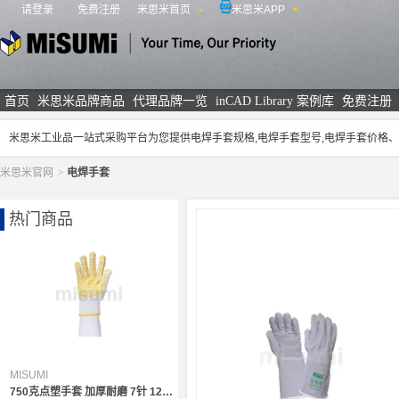
请登录
免费注册
米思米首页
米思米APP
米思米
首页
米思米品牌商品
代理品牌一览
inCAD Library 案例库
免费注册
米思米工业品一站式采购平台为您提供电焊手套规格,电焊手套型号,电焊手套价格
米思米官网
>
电焊手套
热门商品
MISUMI
750克点塑手套 加厚耐磨 7针 12副/袋