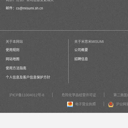
询价、订货、公司信息变更相关
邮件：
cs@misumi.sh.cn
关于本网站
关于米思米MISUMI
使用规则
公司概要
网站地图
招聘信息
使用方法指南
个人信息及客户信息保护方针
沪ICP备11004012号-8
危险化学品经营许可证
第二类医
电子营业执照
沪公网安备