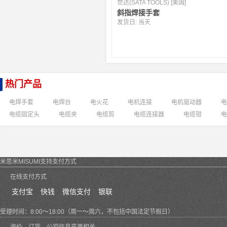
世达(SATA TOOLS) [美国]
斜指焊接手套
发货日:
当天
热门产品
电焊手套
电焊台
电火花
电机连接
电机驱动器
电
电缆固定头
电缆夹
电缆剪
电缆连接器
电缆钳
电
米思米MISUMI支持支付方式
在线支付方式
支付宝
快钱
微信支付
银联
受理时间：8:00～18:00（周一～周六，不包括中国法定节假日）