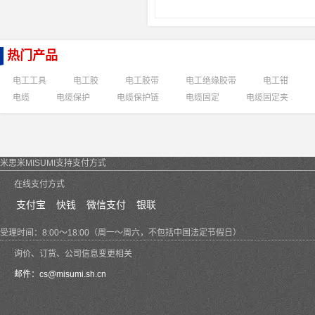
热门产品
电工工具
电工胶
电工胶带
电工绝缘胶带
电工钳
电缆
电缆保护
电缆保护链
电缆固定
电缆固定夹
米思米MISUMI支持支付方式
在线支付方式
支付宝
快钱
微信支付
银联
受理时间：8:00～18:00（周一～周六，不包括中国法定节假日）
询价、订货、公司信息变更相关
邮件：
cs@misumi.sh.cn