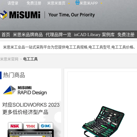
请登录
免费注册
米思米首页
米思米APP
米思米
首页
米思米品牌商品
代理品牌一览
inCAD Library 案例库
免费注册
米思米工业品一站式采购平台为您提供电工工具规格,电工工具型号,电工工具价格
米思米官网
>
电工工具
热门商品