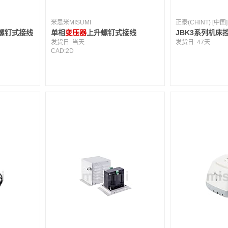
米思米MISUMI
正泰(CHINT) [中国]
螺钉式接线
单相
变压器
上升螺钉式接线
JBK3系列机床
发货日:
当天
发货日:
47天
CAD:
2D