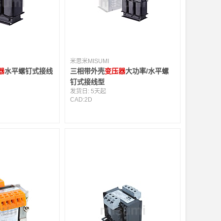
米思米MISUMI
器
水平螺钉式接线
三相带外壳
变压器
大功率/水平螺
钉式接线型
发货日:
5天起
CAD:
2D