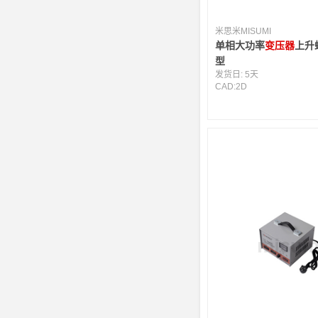
米思米MISUMI
单相大功率
变压器
上升
型
发货日:
5天
CAD:
2D