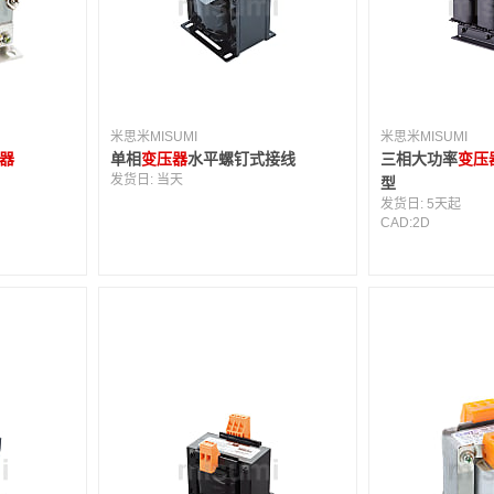
米思米MISUMI
米思米MISUMI
器
单相
变压器
水平螺钉式接线
三相大功率
变压
发货日:
当天
型
发货日:
5天起
CAD:
2D