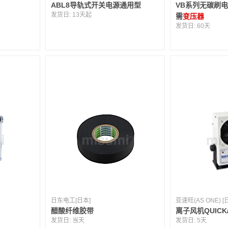
ABL8导轨式开关电源通用型
VB系列无碳刷
发货日:
13天起
需
变压器
发货日:
60天
日东电工[日本]
亚速旺(AS ONE) [
醋酸纤维胶带
离子风机QUIC
发货日:
当天
发货日:
5天