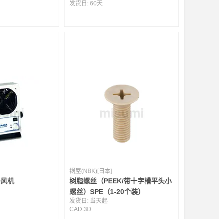
发货日:
60天
锅屋(NBK)[日本]
子风机
树脂螺丝（PEEK/带十字槽平头小
螺丝）SPE（1-20个装）
发货日:
当天起
CAD:
3D