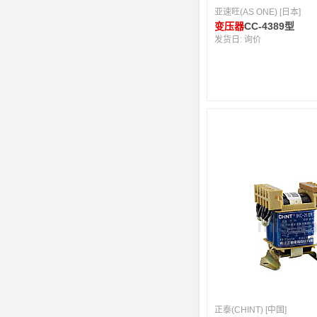
亚速旺(AS ONE) [日本]
变压器
CC-4389型
发货日:
询价
正泰(CHINT) [中国]