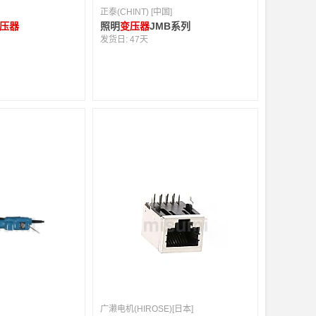
正泰(CHINT) [中国]
压器
照明
变压器
JMB系列
发货日:
47天
]
广濑电机(HIROSE)[日本]