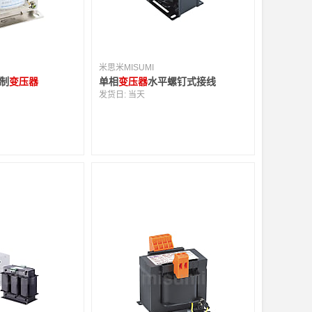
米思米MISUMI
控制
变压器
单相
变压器
水平螺钉式接线
发货日:
当天