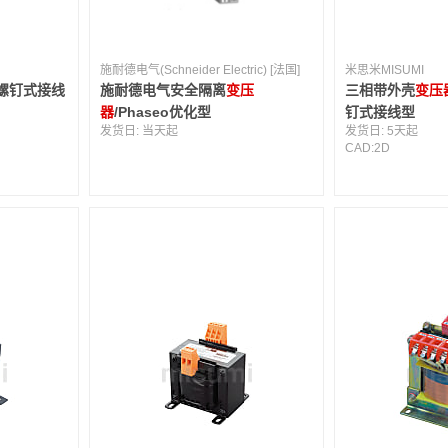
施耐德电气(Schneider Electric) [法国]
米思米MISUMI
螺钉式接线
施耐德电气安全隔离
变压
三相带外壳
变压
器
/Phaseo优化型
钉式接线型
发货日:
当天起
发货日:
5天起
CAD:
2D