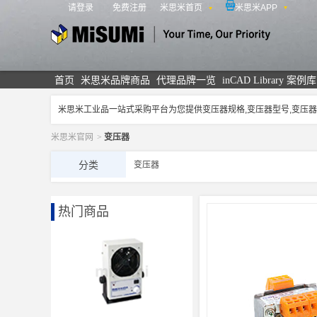
请登录
免费注册
米思米首页
米思米APP
米思米
首页
米思米品牌商品
代理品牌一览
inCAD Library 案例库
米思米工业品一站式采购平台为您提供变压器规格,变压器型号,变
米思米官网
>
变压器
分类
变压器
热门商品