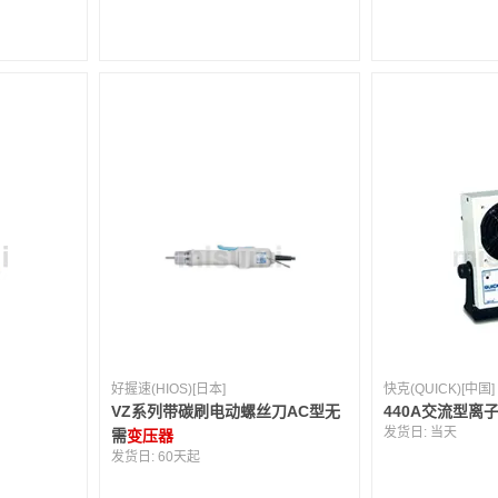
好握速(HIOS)[日本]
快克(QUICK)[中国]
VZ系列带碳刷电动螺丝刀AC型无
440A交流型离
发货日:
当天
需
变压器
发货日:
60天起