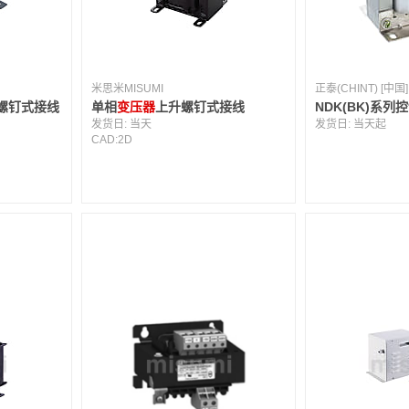
米思米MISUMI
正泰(CHINT) [中国]
螺钉式接线
单相
变压器
上升螺钉式接线
NDK(BK)系列
发货日:
当天
发货日:
当天起
CAD:
2D