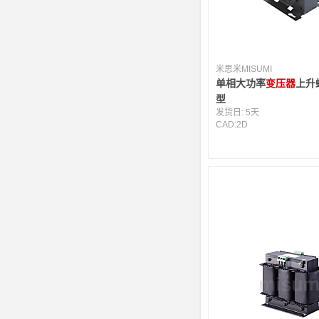
米思米MISUMI
单相大功率
变压器
上升
型
发货日:
5天
CAD:
2D