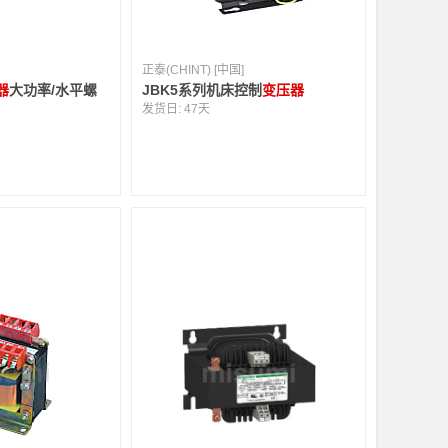
正泰(CHINT) [中国]
器
大功率/水平螺
JBK5系列机床控制
变压器
发货日:
47天