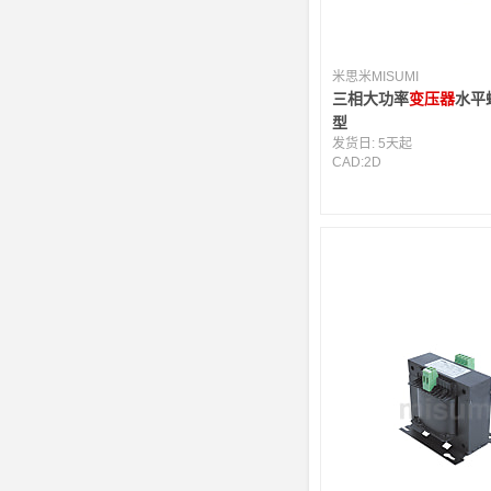
米思米MISUMI
三相大功率
变压器
水平
型
发货日:
5天起
CAD:
2D