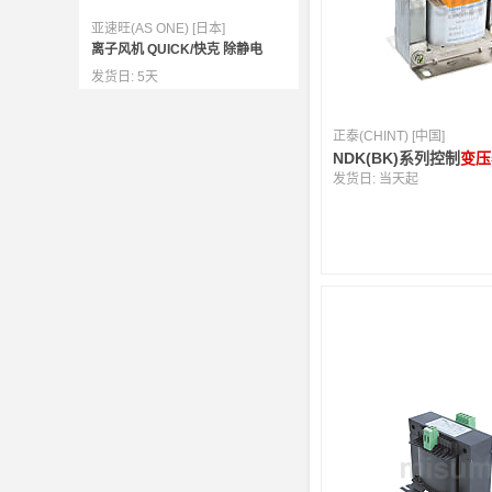
亚速旺(AS ONE) [日本]
离子风机 QUICK/快克 除静电
发货日:
5天
正泰(CHINT) [中国]
NDK(BK)系列控制
变压
发货日:
当天起