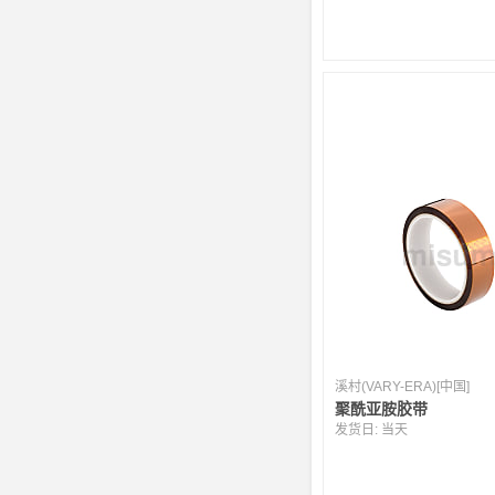
溪村(VARY-ERA)[中国]
聚酰亚胺胶带
发货日:
当天