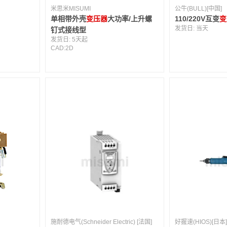
米思米MISUMI
公牛(BULL)[中国]
单相带外壳
变压器
大功率/上升螺
110/220V互变
变
发货日:
当天
钉式接线型
发货日:
5天起
CAD:
2D
施耐德电气(Schneider Electric) [法国]
好握速(HIOS)[日本