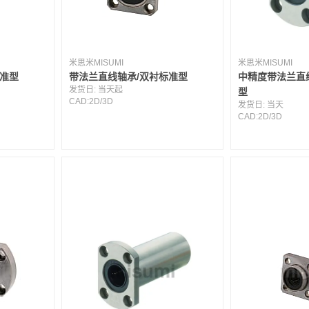
米思米MISUMI
米思米MISUMI
标准型
带法兰直线轴承/双衬标准型
中精度带法兰直
发货日:
当天起
型
CAD:
2D
/
3D
发货日:
当天
CAD:
2D
/
3D