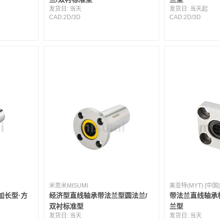
发货日:
当天
发货日:
当天起
CAD:
2D
/
3D
CAD:
2D
/
3D
米思米MISUMI
美亚特(MYT) [中国]
加长型·方
经济型直线轴承带法兰型圆法兰/
带法兰直线轴承
双衬标准型
兰型
发货日:
当天
发货日:
当天