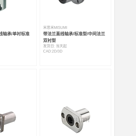
米思米MISUMI
线轴承/单衬标准
带法兰直线轴承/标准型/中间法兰
双衬型
发货日:
当天起
CAD:
2D
/
3D