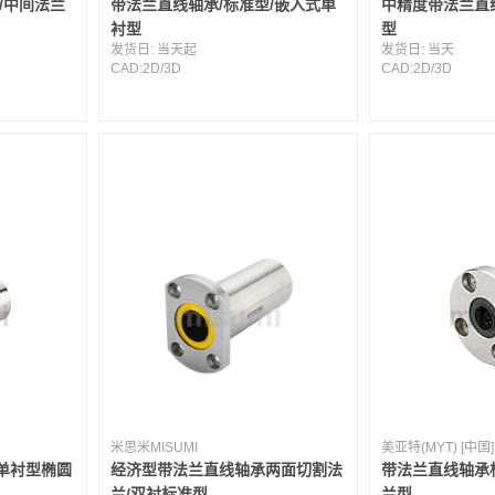
/中间法兰
带法兰直线轴承/标准型/嵌入式单
中精度带法兰直
衬型
型
发货日:
当天起
发货日:
当天
CAD:
2D
/
3D
CAD:
2D
/
3D
米思米MISUMI
美亚特(MYT) [中国]
单衬型椭圆
经济型带法兰直线轴承两面切割法
带法兰直线轴承
兰/双衬标准型
兰型