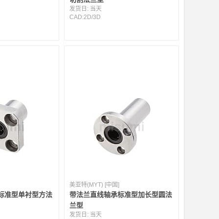
发货日:
当天
CAD:
2D
/
3D
美亚特(MYT) [中国]
标准型单衬型方法
带法兰直线轴承标准型加长型圆法
兰型
发货日:
当天