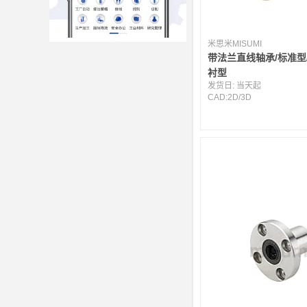
米思米MISUMI
带法兰直线轴承/标准型
衬型
发货日:
当天起
CAD:
2D
/
3D