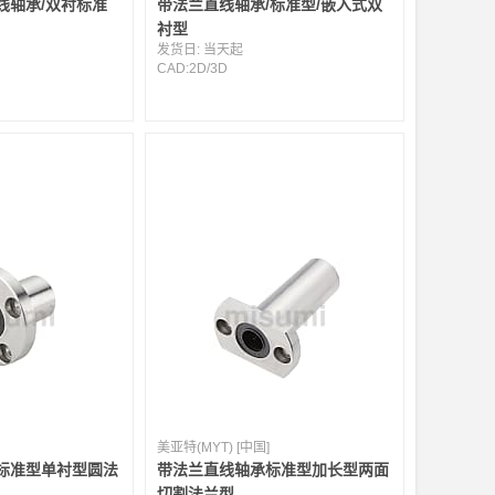
线轴承/双衬标准
带法兰直线轴承/标准型/嵌入式双
衬型
发货日:
当天起
CAD:
2D
/
3D
美亚特(MYT) [中国]
标准型单衬型圆法
带法兰直线轴承标准型加长型两面
切割法兰型