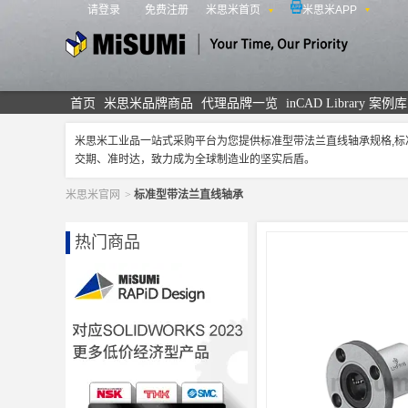
请登录
免费注册
米思米首页
米思米APP
米思米
首页
米思米品牌商品
代理品牌一览
inCAD Library 案例库
米思米工业品一站式采购平台为您提供标准型带法兰直线轴承规格,
交期、准时达，致力成为全球制造业的坚实后盾。
米思米官网
>
标准型带法兰直线轴承
热门商品