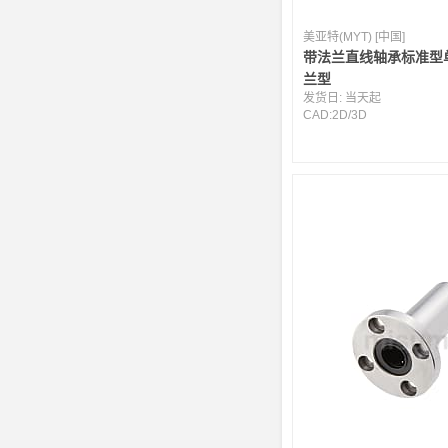
美亚特(MYT) [中国]
带法兰直线轴承标准型
兰型
发货日:
当天起
CAD:
2D
/
3D