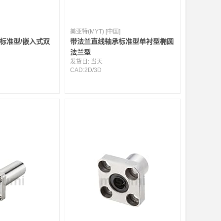
美亚特(MYT) [中国]
标准型/嵌入式双
带法兰直线轴承标准型单衬型椭圆
法兰型
发货日:
当天
CAD:
2D
/
3D