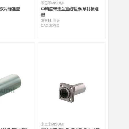
米思米MISUMI
/双衬标准型
中精度带法兰直线轴承/单衬标准
型
发货日:
当天
CAD:
2D
/
3D
米思米MISUMI