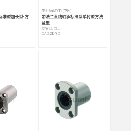
美亚特(MYT) [中国]
标准型加长型·方
带法兰直线轴承标准型单衬型方法
兰型
发货日:
当天
CAD:
2D
/
3D