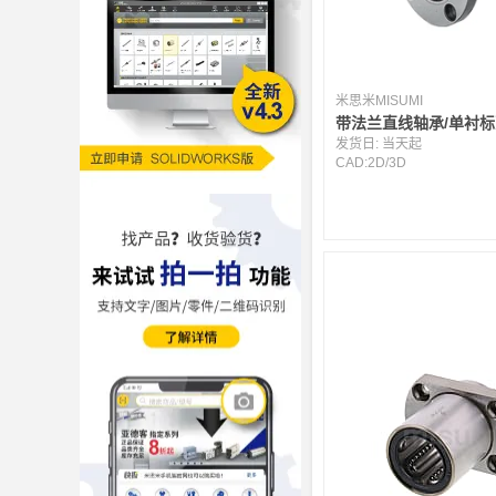
米思米MISUMI
带法兰直线轴承/单衬
发货日:
当天起
CAD:
2D
/
3D