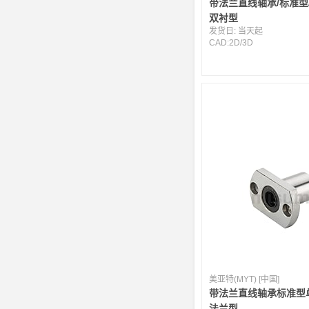
带法兰直线轴承/标准型
双衬型
发货日:
当天起
CAD:
2D
/
3D
美亚特(MYT) [中国]
带法兰直线轴承标准型
法兰型