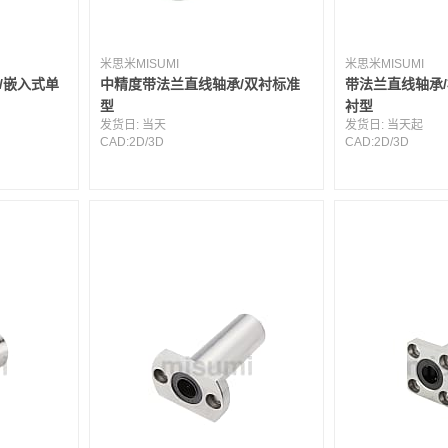
米思米MISUMI
米思米MISUMI
/嵌入式单
中精度带法兰直线轴承/双衬标准
带法兰直线轴承/
型
衬型
发货日:
当天
发货日:
当天起
CAD:
2D
/
3D
CAD:
2D
/
3D