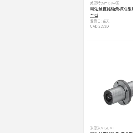
美亚特(MYT) [中国]
带法兰直线轴承标准型
兰型
发货日:
当天
CAD:
2D
/
3D
米思米MISUMI