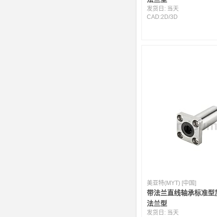
发货日:
当天
CAD:
2D
/
3D
美亚特(MYT) [中国]
带法兰直线轴承标准型
法兰型
发货日:
当天