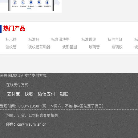
热门产品
标示牌
标准杆
标准滑块型
标准螺纹
标准气缸
标
波纹管
波纹管联轴器
波形垫圈
玻璃管
玻璃胶
玻
米思米MISUMI支持支付方式
在线支付方式
支付宝
快钱
微信支付
银联
受理时间：8:00～18:00（周一～周六，不包括中国法定节假日）
询价、订货、公司信息变更相关
邮件：
cs@misumi.sh.cn