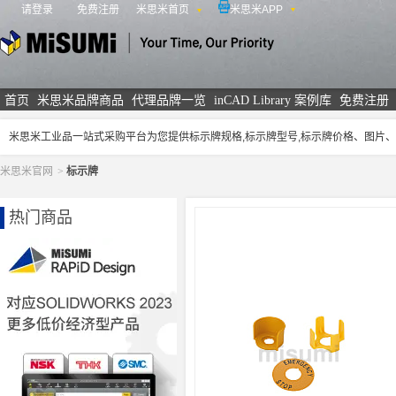
请登录
免费注册
米思米首页
米思米APP
米思米
首页
米思米品牌商品
代理品牌一览
inCAD Library 案例库
免费注册
米思米工业品一站式采购平台为您提供标示牌规格,标示牌型号,标示牌价格、图片
米思米官网
>
标示牌
热门商品