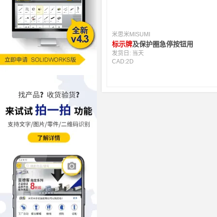
米思米MISUMI
标示牌
及保护圈急停按钮用
发货日:
当天
CAD:
2D