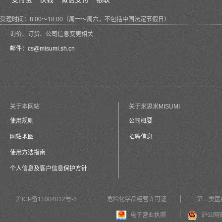
受理时间：8:00～18:00（周一～周六，不包括中国法定节假日）
询价、订货、公司信息变更相关
邮件：
cs@misumi.sh.cn
关于本网站
关于米思米MISUMI
使用规则
公司概要
网站地图
招聘信息
使用方法指南
个人信息及客户信息保护方针
沪ICP备11004012号-8
危险化学品经营许可证
第二类医
电子营业执照
沪公网安备