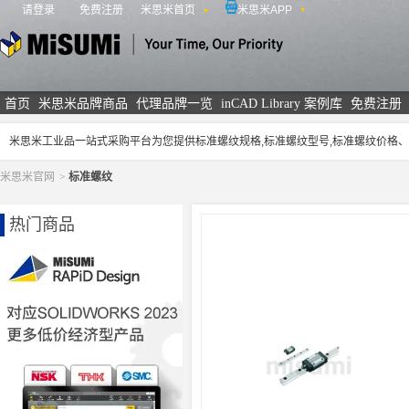
请登录
免费注册
米思米首页
米思米APP
米思米
首页
米思米品牌商品
代理品牌一览
inCAD Library 案例库
免费注册
米思米工业品一站式采购平台为您提供标准螺纹规格,标准螺纹型号,标准螺纹价格
米思米官网
>
标准螺纹
热门商品