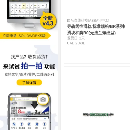
国际直线科技(ABBA) [中国]
导轨线性滑轨/标准规格/BR系列/
滑块种类R0(无法兰螺纹型)
发货日:
2天
CAD:
2D
/
3D