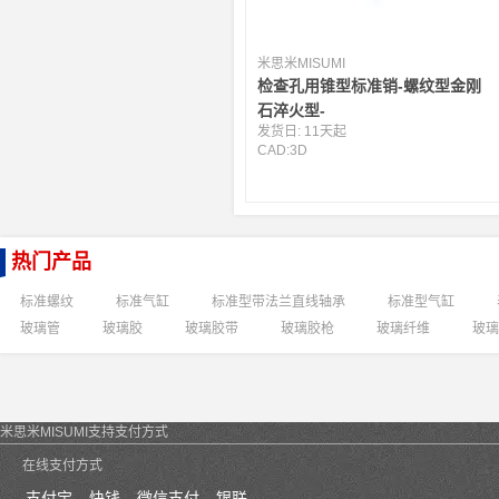
米思米MISUMI
检查孔用锥型标准销-螺纹型金刚
石淬火型-
发货日:
11天起
CAD:
3D
热门产品
标准螺纹
标准气缸
标准型带法兰直线轴承
标准型气缸
玻璃管
玻璃胶
玻璃胶带
玻璃胶枪
玻璃纤维
玻璃
米思米MISUMI支持支付方式
在线支付方式
支付宝
快钱
微信支付
银联