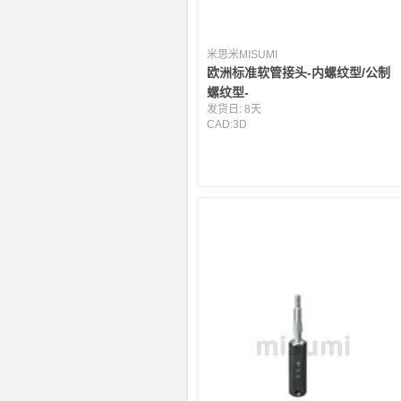
米思米MISUMI
欧洲标准软管接头-内螺纹型/公制
螺纹型-
发货日:
8天
CAD:
3D