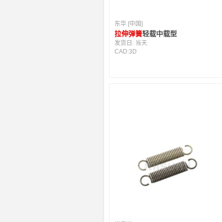
东华 [中国]
拉伸弹簧
轻载中载型
发货日:
当天
CAD:
3D