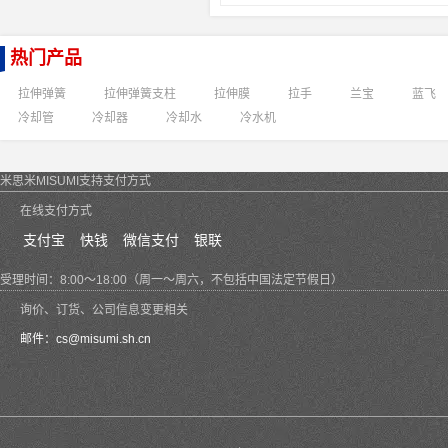
热门产品
拉伸弹簧
拉伸弹簧支柱
拉伸膜
拉手
兰宝
蓝飞
冷却管
冷却器
冷却水
冷水机
米思米MISUMI支持支付方式
在线支付方式
支付宝
快钱
微信支付
银联
受理时间：8:00～18:00（周一～周六，不包括中国法定节假日）
询价、订货、公司信息变更相关
邮件：
cs@misumi.sh.cn