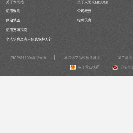
关于本网站
关于米思米MISUMI
使用规则
公司概要
网站地图
招聘信息
使用方法指南
个人信息及客户信息保护方针
沪ICP备11004012号-8
危险化学品经营许可证
第二类医
电子营业执照
沪公网安备