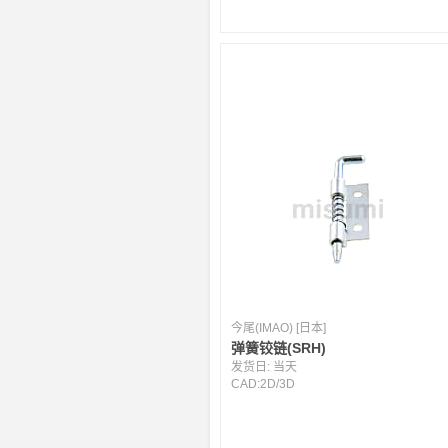
今尾(IMAO) [日本]
弹簧铰链(SRH)
发货日:
当天
CAD:
2D
/
3D