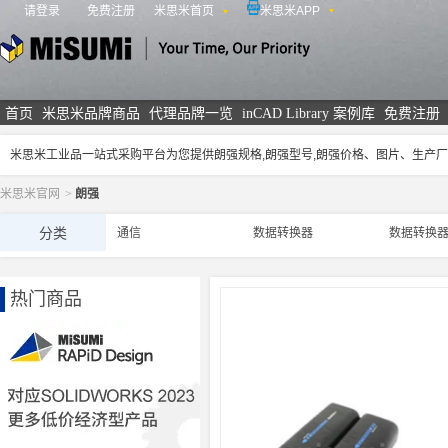
请登录
免费注册
米思米首页
米思米APP
米思米
首页
米思米品牌商品
代理品牌一览
inCAD Library 案例库
免费注册
米思米工业品一站式采购平台为您提供朗强规格,朗强型号,朗强价格、图片、生产
米思米官网
>
朗强
分类
通信
数据转换器
数据转换
热门商品