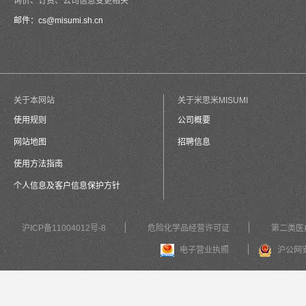
询价、订货、公司信息变更相关
邮件：
cs@misumi.sh.cn
关于本网站
关于米思米MISUMI
使用规则
公司概要
网站地图
招聘信息
使用方法指南
个人信息及客户信息保护方针
沪ICP备11004012号-8
危险化学品经营许可证
第二类医
电子营业执照
沪公网安备