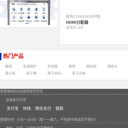
朗强(LENKENG)[中国]
HDMI分配器
发货日:
8天
热门产品
朗强
浪涌保护
劳保鞋
烙铁
烙铁架
烙铁头
离心机
离子棒
离子风机
离子风枪
米思米MISUMI支持支付方式
在线支付方式
支付宝
快钱
微信支付
银联
受理时间：8:00～18:00（周一～周六，不包括中国法定节假日）