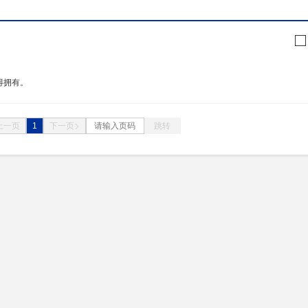
得拥有。
1
跳转
上一页
下一页