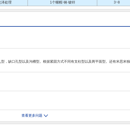
光泽处理
1个螺帽·钢·镀锌
3~8
孔型，缺口孔型以及沟槽型。根据紧固方式不同有支柱型以及两平面型。还有米思米独
查看更多问题