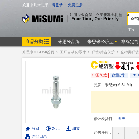
米思米MISUMI首页
工厂自动化零件
弹簧/冲击保护
全种类弹簧
中国制造
数量折扣
RoH
品牌：
米思米(MISUMI)
预计发货日：
当天
收藏
对比
细节
-
购买件数：
产品目录