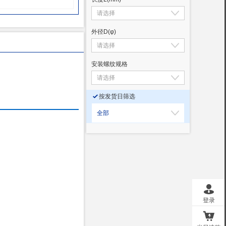
外径D
(φ)
安装螺纹规格
按发货日筛选
全部