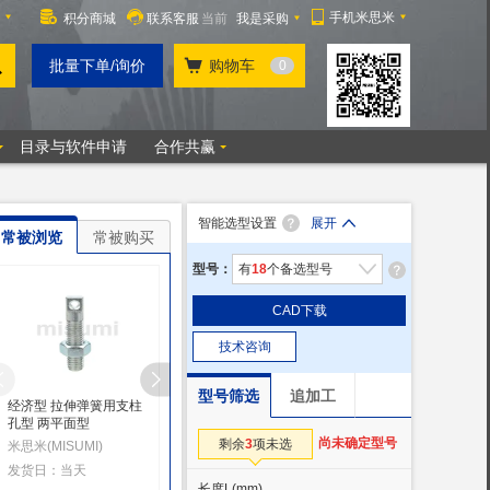
智能选型设置
展开
常被浏览
常被购买
型号：
有
18
个备选型号
CAD下载
技术咨询
型号筛选
追加工
经济型 拉伸弹簧用支柱
拉伸弹簧用支柱 滚轮型
拉伸弹簧支柱 带一字
孔型 两平面型
半牙孔型 整包销售
米思米(MISUMI)
尚未确定型号
剩余
3
项未选
米思米(MISUMI)
嘉兴高岛五金(
发货日：当天起
发货日：当天
发货日：5天起
长度L
(mm)