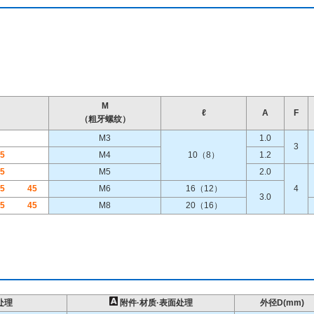
M
ℓ
A
F
（粗牙螺纹）
M3
1.0
3
5
M4
10（8）
1.2
5
M5
2.0
5
45
M6
16（12）
4
3.0
5
45
M8
20（16）
处理
附件·材质·表面处理
外径D(mm)