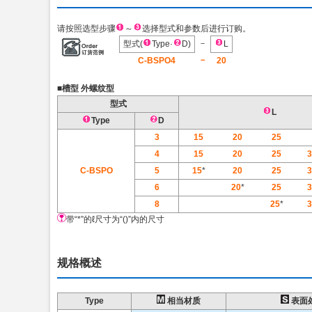
请按照选型步骤
～
选择型式和参数后进行订购。
－
型式(
Type·
D)
L
－
C-BSPO4
20
■槽型 外螺纹型
型式
L
Type
D
3
15
20
25
4
15
20
25
3
C-BSPO
5
15
*
20
25
3
6
20
*
25
3
8
25
*
3
带“*”的ℓ尺寸为“()”内的尺寸
规格概述
Type
相当材质
表面