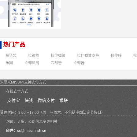
热门产品
拉链袋
拉铆枪
拉伸弹簧
拉伸弹簧支柱
拉伸膜
拉
乐同
冷却风扇
冷却管
冷却器
米思米MISUMI支持支付方式
在线支付方式
支付宝
快钱
微信支付
银联
受理时间：8:00～18:00（周一～周六，不包括中国法定节假日）
询价、订货、公司信息变更相关
邮件：
cs@misumi.sh.cn