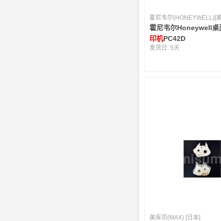
霍尼韦尔(HONEYWELL)[
霍尼韦尔Honeywell
印机
PC42D
发货日:
5天
美库司(MAX) [日本]