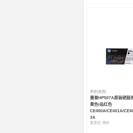
惠普[美国]
惠普HP507A原装硒鼓
黄色/品红色
CE400A/CE401A/CE4
3A
发货日:
询价