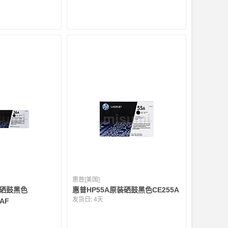
惠普[美国]
装硒鼓黑色
惠普HP55A原装硒鼓黑色CE255A
发货日:
4天
6AF