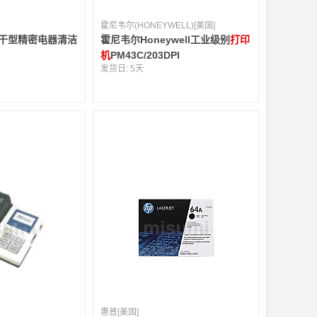
霍尼韦尔(HONEYWELL)[美国]
快干型精密电器清洁
霍尼韦尔Honeywell工业级别
打印
机
PM43C/203DPI
发货日:
5天
惠普[美国]