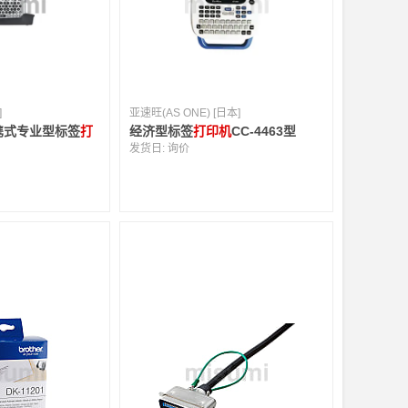
]
亚速旺(AS ONE) [日本]
便携式专业型标签
打
经济型标签
打印机
CC-4463型
发货日:
询价