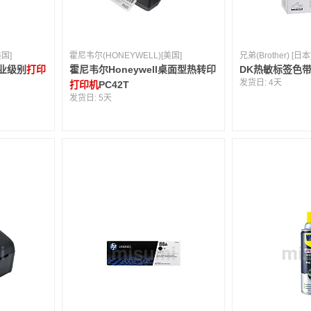
美国]
霍尼韦尔(HONEYWELL)[美国]
兄弟(Brother) [日本
工业级别
打印
霍尼韦尔Honeywell桌面型热转印
DK热敏标签色
发货日:
4天
打印机
PC42T
发货日:
5天