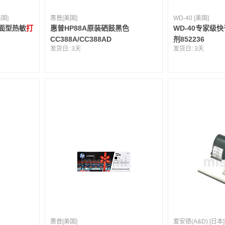
美国]
惠普[美国]
WD-40 [美国]
桌面型热敏
打
惠普HP88A原装硒鼓黑色
WD-40专家级
CC388A/CC388AD
剂852236
发货日:
3天
发货日:
3天
惠普[美国]
爱安德(A&D) [日本]