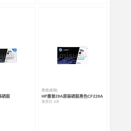
惠普[美国]
装硒鼓
HP惠普28A原装硒鼓黑色CF228A
发货日:
4天