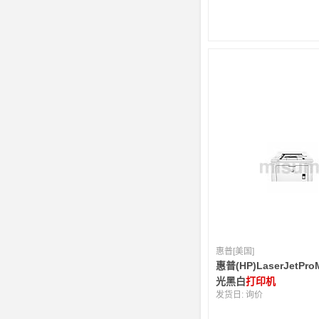
惠普[美国]
惠普(HP)LaserJetPr
光黑白
打印机
发货日:
询价