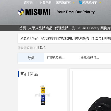
请登录
免费注册
米思米首页
米思米APP
米思米
首页
米思米品牌商品
代理品牌一览
inCAD Library 案例库
米思米工业品一站式采购平台为您提供打印机规格,打印机型号,打
米思米官网
>
打印机
分类
打印机及标签用品
标签/条码打印机及耗材
热门商品