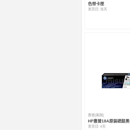
色带卡匣
发货日:
当天
惠普[美国]
HP惠普18A原装硒鼓黑色
发货日:
4天