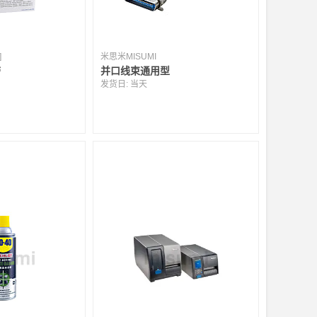
]
米思米MISUMI
带
并口线束通用型
发货日:
当天