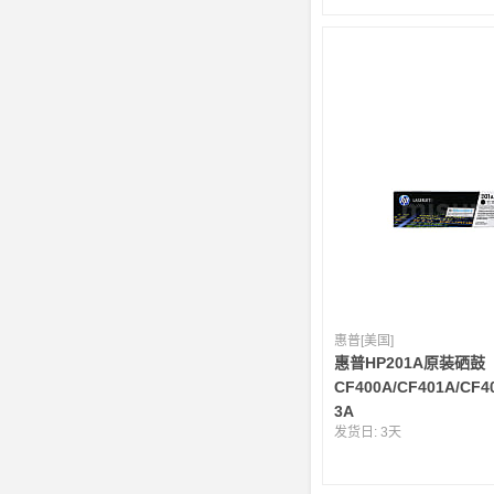
惠普[美国]
惠普HP201A原装硒鼓
CF400A/CF401A/CF4
3A
发货日:
3天