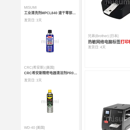
MISUMI
工业清洗剂MPCL840 速干零部件 （日本畅销/超大容量/满足VOC标准）
发货日:
3天
兄弟(Brother) [日本]
热敏网络电脑标签
打印
发货日:
4天
CRC(希安斯) [美国]
CRC希安斯精密电器清洁剂PR02016C
发货日:
3天
WD-40 [美国]