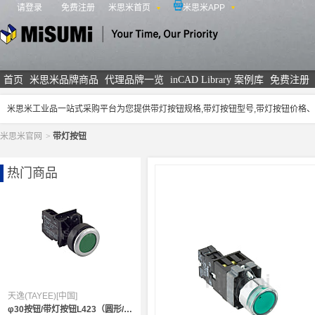
请登录
免费注册
米思米首页
米思米APP
米思米
首页
米思米品牌商品
代理品牌一览
inCAD Library 案例库
免费注册
米思米工业品一站式采购平台为您提供带灯按钮规格,带灯按钮型号,带灯按钮价格
米思米官网
>
带灯按钮
热门商品
天逸(TAYEE)[中国]
φ30按钮/带灯按钮L423（圆形/正方形）