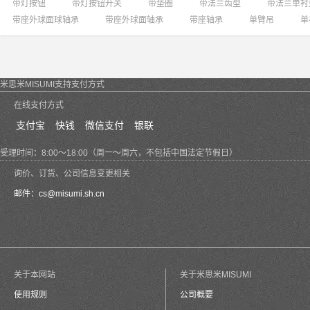
带灯按钮
带灯按钮开关
带垫圈
带法兰齿型
带法兰单衬
带座外球面球轴承
带座外球面轴承
带座轴承
单臂吊
单
米思米MISUMI支持支付方式
在线支付方式
支付宝
快钱
微信支付
银联
受理时间：8:00～18:00（周一～周六，不包括中国法定节假日）
询价、订货、公司信息变更相关
邮件：
cs@misumi.sh.cn
关于本网站
关于米思米MISUMI
使用规则
公司概要