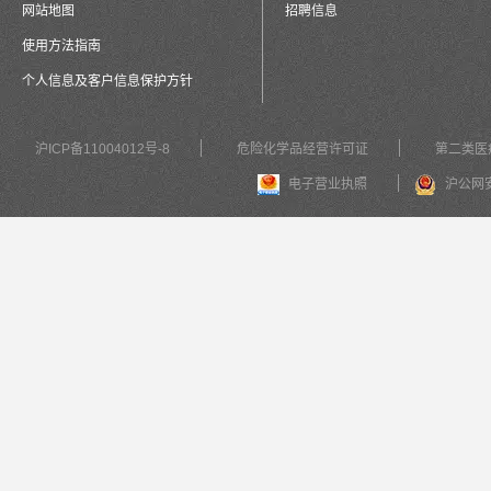
网站地图
招聘信息
使用方法指南
个人信息及客户信息保护方针
沪ICP备11004012号-8
危险化学品经营许可证
第二类医
电子营业执照
沪公网安备