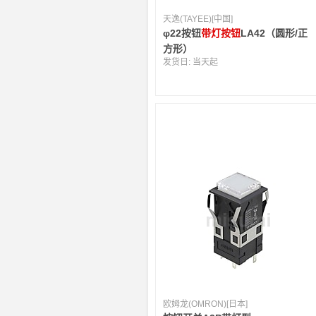
天逸(TAYEE)[中国]
φ22按钮
带灯按钮
LA42（圆形/正
方形）
发货日:
当天起
欧姆龙(OMRON)[日本]