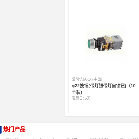
爱可信(AKX)[中国]
φ22按钮(带灯钮带灯自锁钮)（10
个装）
发货日:
5天
热门产品