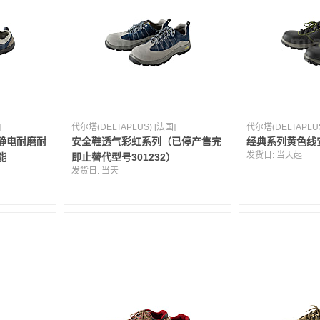
]
代尔塔(DELTAPLUS) [法国]
代尔塔(DELTAPLUS
静电耐磨耐
安全鞋透气彩虹系列（已停产售完
经典系列黄色线
发货日:
当天起
能
即止替代型号301232）
发货日:
当天