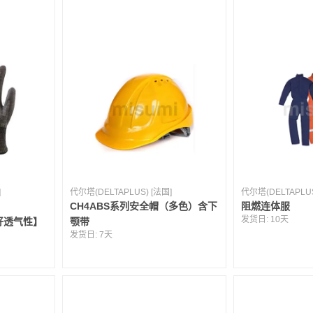
]
代尔塔(DELTAPLUS) [法国]
代尔塔(DELTAPLUS
CH4ABS系列安全帽（多色）含下
阻燃连体服
发货日:
10天
良好透气性】
颚带
发货日:
7天