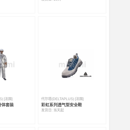
) [法国]
代尔塔(DELTAPLUS) [法国]
分体套装
彩虹系列透气型安全鞋
发货日:
当天起