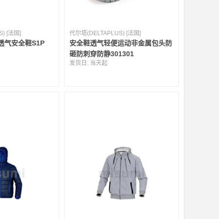
) [法国]
代尔塔(DELTAPLUS) [法国]
透气安全鞋S1P
安全鞋透气轻便运动非金属包头防
砸防刺穿防静301301
发货日:
当天起