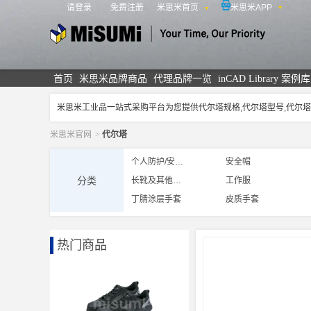
请登录
免费注册
米思米首页
米思米APP
米思米
首页
米思米品牌商品
代理品牌一览
inCAD Library 案例库
米思米工业品一站式采购平台为您提供代尔塔规格,代尔塔型号,代
米思米官网
>
代尔塔
个人防护/安全防护
安全帽
分类
长靴及其他产品
工作服
丁腈涂层手套
皮质手套
热门商品