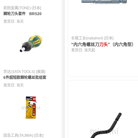
前田金属(TONE) [日本]
棘轮刀头套件 BRS20
发货日:
当天
长堀工业(nakahori) [日本]
“内六角螺丝刀
刀头
”（内六角型）
发货日:
当天起
世达(SATA TOOLS) [美国]
6件超短款棘轮螺丝批组套
发货日:
当天
田岛工具(TAJIMA) [日本]