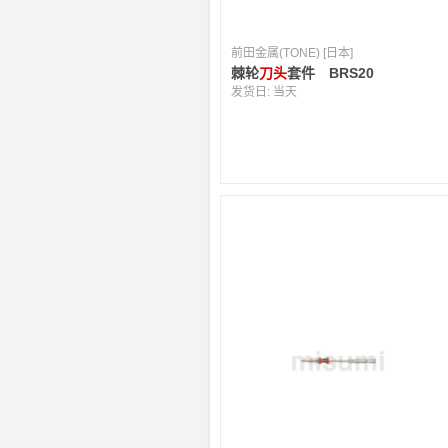
前田金属(TONE) [日本]
棘轮
刀头
套件 BRS20
发货日:
当天