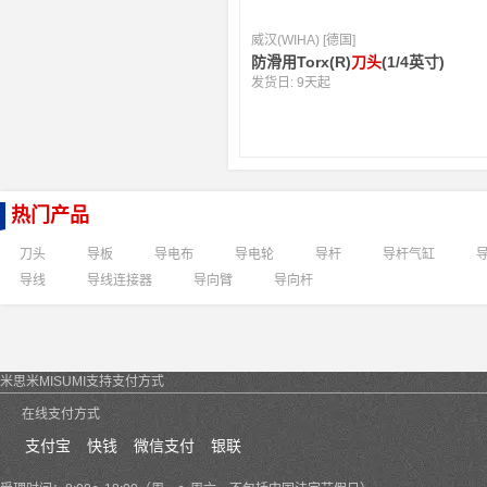
威汉(WIHA) [德国]
防滑用Torx(R)
刀头
(1/4英寸)
发货日:
9天起
热门产品
刀头
导板
导电布
导电轮
导杆
导杆气缸
导线
导线连接器
导向臂
导向杆
米思米MISUMI支持支付方式
在线支付方式
支付宝
快钱
微信支付
银联