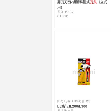
剪刀刀刃-切塑料钳式
刀头
（立式
用）
发货日:
当天
CAD:
3D
田岛工具(TAJIMA) [日本]
L刃铲刀L200/L300