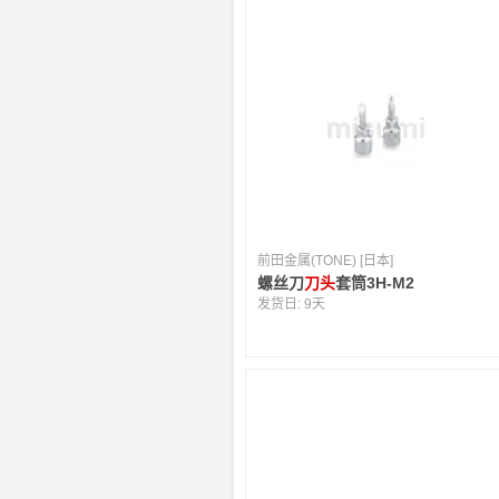
前田金属(TONE) [日本]
螺丝刀
刀头
套筒3H-M2
发货日:
9天