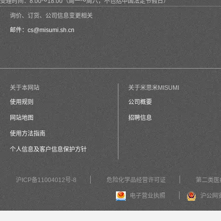
受理时间：8:00～18:00（周一～周六，不包括中国法定节假日）
询价、订货、公司信息变更相关
邮件：
cs@misumi.sh.cn
关于本网站
关于米思米MISUMI
使用规则
公司概要
网站地图
招聘信息
使用方法指南
个人信息及客户信息保护方针
沪ICP备11004012号-8
危险化学品经营许可证
第二类医
电子营业执照
沪公网安备