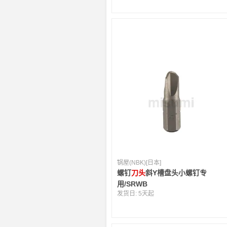
锅屋(NBK)[日本]
螺钉
刀头
斜Y槽盘头小螺钉专
用/SRWB
发货日:
5天起