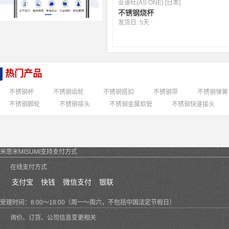
亚速旺(AS ONE) [日本]
不锈钢烧杯
发货日:
5天
热门产品
不锈钢杯
不锈钢齿轮
不锈钢搭扣
不锈钢带
不锈钢弹簧
不锈钢脚轮
不锈钢接头
不锈钢金属软管
不锈钢快速接头
米思米MISUMI支持支付方式
在线支付方式
支付宝
快钱
微信支付
银联
受理时间：8:00～18:00（周一～周六，不包括中国法定节假日）
询价、订货、公司信息变更相关