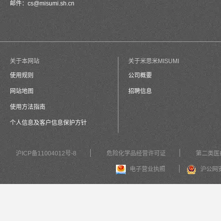
邮件：
cs@misumi.sh.cn
关于本网站
关于米思米MISUMI
使用规则
公司概要
网站地图
招聘信息
使用方法指南
个人信息及客户信息保护方针
沪ICP备11004012号-8
危险化学品经营许可证
第二类医
电子营业执照
沪公网安备