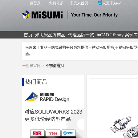
请登录
免费注册
米思米首页
米思米APP
米思米
首页
米思米品牌商品
代理品牌一览
inCAD Library 案例库
米思米工业品一站式采购平台为您提供不锈钢搭扣规格,不锈钢搭扣
盾。
米思米官网
>
不锈钢搭扣
热门商品