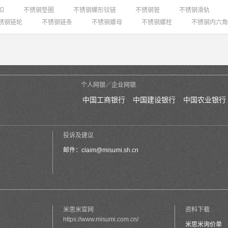
扣
不锈钢垫圈
不锈钢蝶形铰链
不锈钢管
不锈钢滑轨
锈钢链轮
不锈钢链条
不锈钢螺母
不锈钢螺栓
不锈钢内六角
个人网银／企业网银
中国工商银行
中国建设银行
中国农业银行
投诉及建议
邮件：
claim@misumi.sh.cn
米思米官网
资料下载
https://www.misumi.com.cn/
米思米询价单