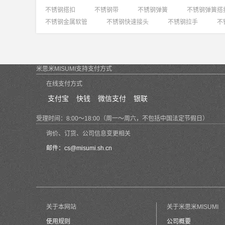
不锈钢搭扣
不锈钢带
不锈钢弹簧
不锈钢弹簧搭
不锈钢金属软管
不锈钢快速接头
不锈钢拉手
不
米思米MISUMI支持支付方式
在线支付方式
支付宝
快钱
微信支付
银联
受理时间：8:00～18:00（周一～周六，不包括中国法定节假日）
询价、订货、公司信息变更相关
邮件：
cs@misumi.sh.cn
关于本网站
关于米思米MISUMI
使用规则
公司概要