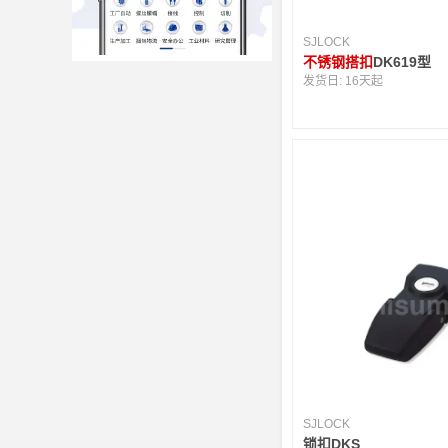
SJLOCK
不锈钢搭扣
DK619型
发货日:
16天起
SJLOCK
锁扣DKS