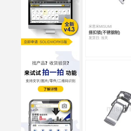
米思米MISUMI
搭扣锁(不锈钢制)
发货日:
当天