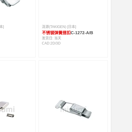
本]
泷源(TAKIGEN) [日本]
不锈钢弹簧搭扣
C-1272-A/B
发货日:
当天
CAD:
2D
/
3D