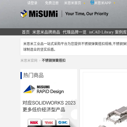
请登录
免费注册
米思米首页
米思米APP
米思米
首页
米思米品牌商品
代理品牌一览
inCAD Library 案例库
米思米工业品一站式采购平台为您提供不锈钢弹簧搭扣规格,不锈钢
球制造业的坚实后盾。
米思米官网
>
不锈钢弹簧搭扣
热门商品