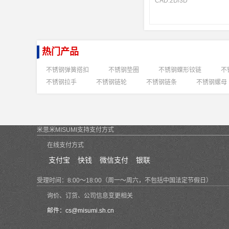
CAD:
2D
/
3D
热门产品
不锈钢弹簧搭扣
不锈钢垫圈
不锈钢蝶形铰链
不
不锈钢拉手
不锈钢链轮
不锈钢链条
不锈钢螺母
米思米MISUMI支持支付方式
在线支付方式
支付宝
快钱
微信支付
银联
受理时间：8:00～18:00（周一～周六，不包括中国法定节假日）
询价、订货、公司信息变更相关
邮件：
cs@misumi.sh.cn