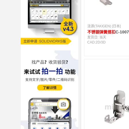
泷源(TAKIGEN) [日本]
不锈钢弹簧搭扣
C-100
发货日:
当天
CAD:
2D
/
3D