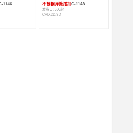
C-1146
不锈钢弹簧搭扣
C-1148
发货日:
5天起
CAD:
2D
/
3D