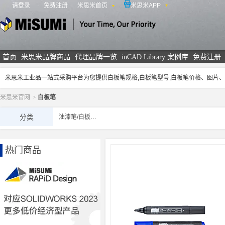
请登录
免费注册
米思米首页
米思米APP
米思米
首页
米思米品牌商品
代理品牌一览
inCAD Library 案例库
免费注册
米思米工业品一站式采购平台为您提供白板笔规格,白板笔型号,白板笔价格、图片
米思米官网
>
白板笔
分类
油漆笔/白板笔/记号笔
热门商品