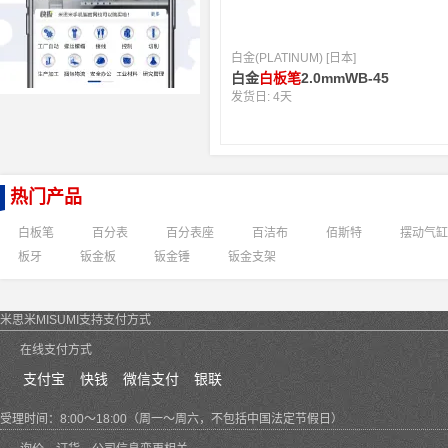
白金(PLATINUM) [日本]
白金
白板笔
2.0mmWB-45
发货日:
4天
热门产品
白板笔
百分表
百分表座
百洁布
佰斯特
摆动气缸
板牙
钣金板
钣金锤
钣金支架
米思米MISUMI支持支付方式
在线支付方式
支付宝
快钱
微信支付
银联
受理时间：8:00～18:00（周一～周六，不包括中国法定节假日）