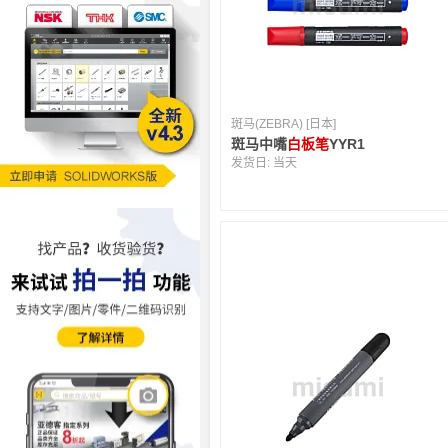
斑马(ZEBRA) [日本]
斑马中嘴
白板笔
YYR1
发货日:
当天