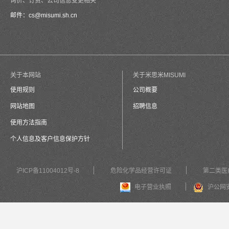
询价、订货、公司信息变更相关
邮件：
cs@misumi.sh.cn
关于本网站
关于米思米MISUMI
使用规则
公司概要
网站地图
招聘信息
使用方法指南
个人信息及客户信息保护方针
沪ICP备11004012号-8
危险化学品经营许可证
第二类医
电子营业执照
沪公网安备