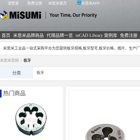
请登录
免费注册
米思米首页
米思米APP
米思米
首页
米思米品牌商品
代理品牌一览
inCAD Library 案例库
免费注册
米思米工业品一站式采购平台为您提供板牙规格,板牙型号,板牙价格、图片、生产
米思米官网
>
板牙
分类
板牙
热门商品