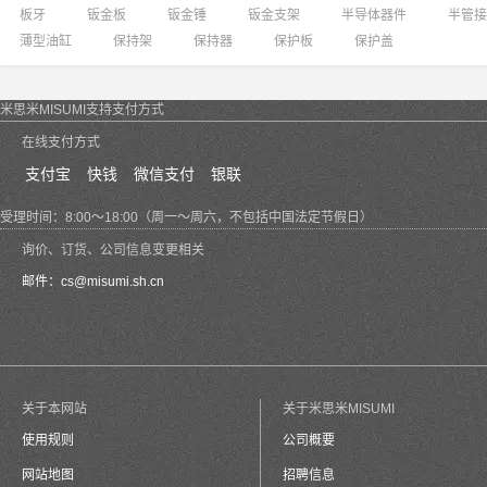
板牙
钣金板
钣金锤
钣金支架
半导体器件
半管接
薄型油缸
保持架
保持器
保护板
保护盖
米思米MISUMI支持支付方式
在线支付方式
支付宝
快钱
微信支付
银联
受理时间：8:00～18:00（周一～周六，不包括中国法定节假日）
询价、订货、公司信息变更相关
邮件：
cs@misumi.sh.cn
关于本网站
关于米思米MISUMI
使用规则
公司概要
网站地图
招聘信息