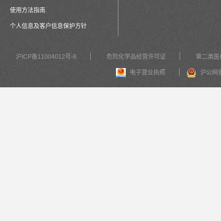
使用方法指南
个人信息及客户信息保护方针
沪ICP备11004012号-8
危险化学品经营许可证
第二类医
电子营业执照
沪公网安备