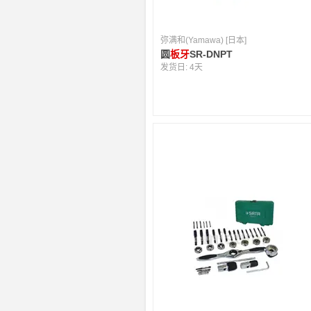
弥满和(Yamawa) [日本]
圆
板牙
SR-DNPT
发货日:
4天