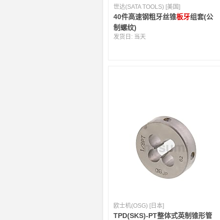
世达(SATA TOOLS) [美国]
40件高速钢粗牙丝锥
板牙
组套(公
制螺纹)
发货日:
当天
欧士机(OSG) [日本]
TPD(SKS)-PT整体式英制锥形管